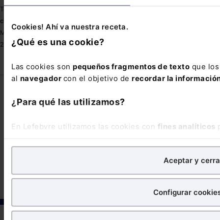
Tel.: 91 210 80 00
clientes@lefebvre.es
Cookies! Ahí va nuestra receta.
Monasterios de Suso y Yuso, 34
¿Qué es una cookie?
28049 Madrid
Las cookies son
pequeños fragmentos de texto
que los 
al
navegador
con el objetivo de
recordar la información
¿Para qué las utilizamos?
En Lefebvre utilizamos las cookies con
fines analíticos
p
nuestra página web. También con fines publicitarios, pa
©Lefebvre 2026. Todos los derechos reservados.
Aviso legal
|
contenidos de tu interés.
Política de privacidad
|
Política de cookies
|
Condiciones de
Aceptar y cerra
contratación
·
¿Qué puedes hacer?
Configurar cookie
Puedes
aceptar
las cookies para que tu experiencia en
Puedes
aceptar solo las esenciales
para denegar todas 