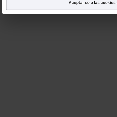
imprescindibles.
Aceptar solo las cookies
También puedes
configurar
las cookies y seleccionar so
navegador. Si no seleccionas ninguna utilizaremos las q
navegación.
Saber más acerca de las cookies