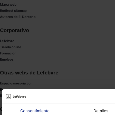
Mapa web
Redirect sitemap
Autores de El Derecho
Corporativo
Lefebvre
Tienda online
Formación
Empleos
Otras webs de Lefebvre
Espacioasesoria.com
Espaciopymes.com
Blog de Actualidad
Contacto
Consentimiento
Detalles