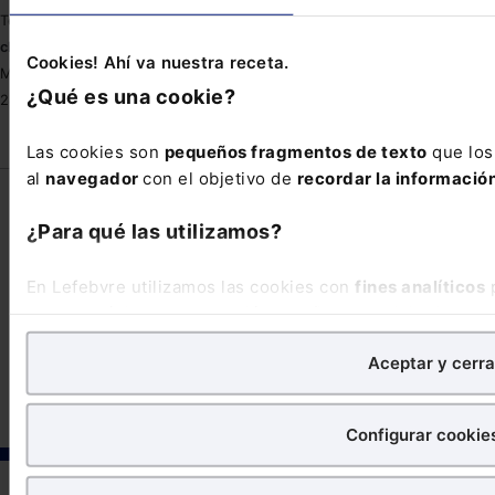
Tel.: 91 210 80 00
clientes@lefebvre.es
Cookies! Ahí va nuestra receta.
Monasterios de Suso y Yuso, 34
¿Qué es una cookie?
28049 Madrid
Las cookies son
pequeños fragmentos de texto
que los 
al
navegador
con el objetivo de
recordar la información
¿Para qué las utilizamos?
En Lefebvre utilizamos las cookies con
fines analíticos
p
nuestra página web. También con fines publicitarios, pa
©Lefebvre 2026. Todos los derechos reservados.
Aviso legal
|
contenidos de tu interés.
Política de privacidad
|
Política de cookies
|
Condiciones de
Aceptar y cerra
contratación
·
¿Qué puedes hacer?
Configurar cookie
Puedes
aceptar
las cookies para que tu experiencia en
Puedes
aceptar solo las esenciales
para denegar todas 