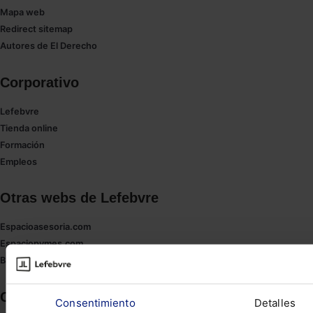
Mapa web
Redirect sitemap
Autores de El Derecho
Corporativo
Lefebvre
Tienda online
Formación
Empleos
Otras webs de Lefebvre
Espacioasesoria.com
Espaciopymes.com
Blog de Actualidad
Contacto
Consentimiento
Detalles