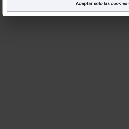
imprescindibles.
Aceptar solo las cookies
También puedes
configurar
las cookies y seleccionar so
navegador. Si no seleccionas ninguna utilizaremos las q
navegación.
Saber más acerca de las cookies