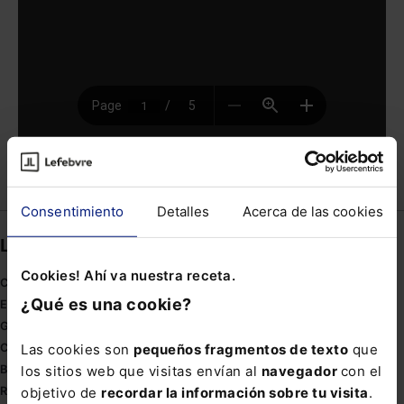
Compartir
Consentimiento
Detalles
Acerca de las cookies
Links directos
Cookies! Ahí va nuestra receta.
Coronavirus
¿Qué es una cookie?
Estudio de salud abogacía
Gestión de despachos
Las cookies son
pequeños fragmentos de texto
que
Compliance
los sitios web que visitas envían al
navegador
con el
Buenas Prácticas Tributarias
objetivo de
recordar la información sobre tu visita
.
RGPD