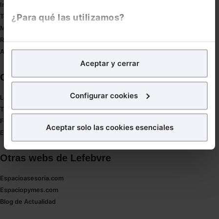
Innovación
¿Para qué las utilizamos?
Tesauro
Mapa web
Redirect sitemap
En Lefebvre utilizamos las cookies con
fines
Autores de El Derecho
analíticos
para tratar de
mejorar tu experiencia
en
Aceptar y cerrar
nuestra página web. También con fines publicitarios,
Corporativo
para poder mostrarte publicidad y contenidos de tu
interés.
Configurar cookies
Lefebvre
Tienda online
¿Qué puedes hacer?
Formación
Aceptar solo las cookies esenciales
Empleos
Puedes
aceptar
las cookies para que tu experiencia
en la web sea óptima
Otras webs de Lefebvre
Puedes
aceptar solo las esenciales
para denegar
todas las cookies excepto aquellas imprescindibles.
Espacioasesoria.com
También puedes
configurar
las cookies y
Espaciopymes.com
seleccionar solo aquellas que quieras permitir en tu
Blog de Actualidad
navegador. Si no seleccionas ninguna utilizaremos
las que sean indispensables para la navegación.