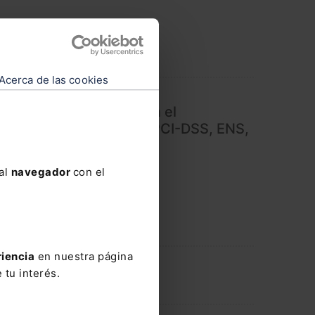
Acerca de las cookies
n o pentesting, clave en el
ormativas como GDPR, PCI-DSS, ENS,
 al
navegador
con el
riencia
en nuestra página
 tu interés.