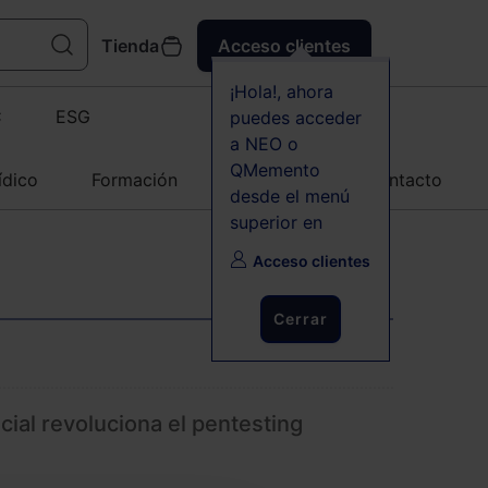
Tienda
Acceso clientes
¡Hola!, ahora
C
ESG
puedes acceder
a NEO o
QMemento
ídico
Formación
Agenda
Contacto
desde el menú
superior en
Acceso clientes
Cerrar
ficial revoluciona el pentesting