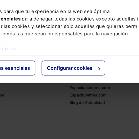
IDENTES
ARANCHA ROCA
AYUDA A MORIR
BENEFICIO
s para que tu experiencia en la web sea óptima
L
ENRIQUE EMILIO MARTÍNEZ FERNÁNDEZ
EPIC GAMES
EP
senciales
para denegar todas las cookies excepto aquellas 
ar
las cookies y seleccionar solo aquellas que quieras permi
E
LEY GENERAL DE LAS TELECOMUNICACIONES
LEY ORGANIC
aremos las que sean indispensables para la navegación.
IDA
PRECISIONES
PRESIDENTE ATA
PROGRAMA DE CUMPL
cookies
TIENDA
es esenciales
Configurar cookies
ativo
Otras webs de Lefebvr
Espacioasesoria.com
ine
Espaciopymes.com
Blog de Actualidad