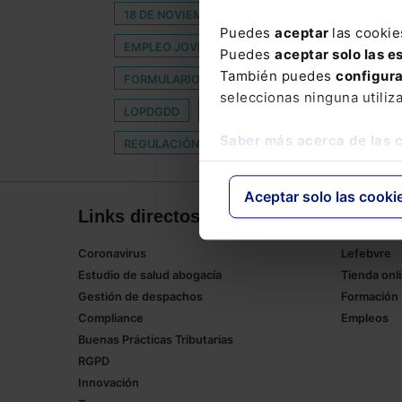
18 DE NOVIEMBRE DE 2019
ABUELA
ACC
Puedes
aceptar
las cookie
EMPLEO JOVEN
ENFERMEDAD PROFESIONA
Puedes
aceptar solo las e
También puedes
configur
FORMULARIOS TRIBUTARIOS
INCERTIDUMBR
seleccionas ninguna utiliz
LOPDGDD
NUEVA
PANORAMA
PART
Saber más acerca de las 
REGULACIÓN URBANÍSTICA
TENDENCIAS
Aceptar solo las cooki
Links directos
Corpor
Coronavirus
Lefebvre
Estudio de salud abogacía
Tienda onl
Gestión de despachos
Formación
Compliance
Empleos
Buenas Prácticas Tributarias
RGPD
Innovación