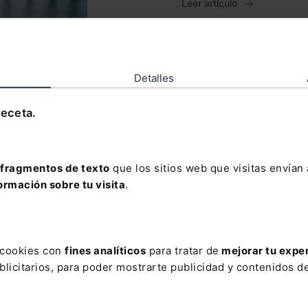
Leer artículo
Detalles
Pruebas de intrusió
receta.
cumplimiento de n
NIS2 e ISO 27001
Elderecho.com
fragmentos de texto
que los sitios web que visitas envían
ormación sobre tu visita
.
Leer artículo
s cookies con
fines analíticos
para tratar de
mejorar tu expe
licitarios, para poder mostrarte publicidad y contenidos de
AR