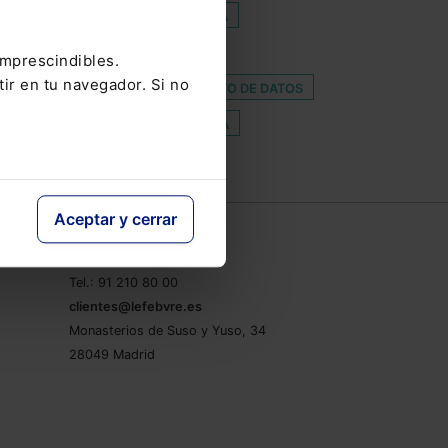
CLOUDFARE
COOPERATIVISTA
IS
EXPECTATIVAS
imprescindibles.
tir en tu navegador. Si no
A 10/1995
LICITUD TRATAMIENTO DE DATOS
IMIENTO NORMATIVO
RECARGA
Aceptar y cerrar
e
Contacto
Tel.: 91 210 80 00
clientes@lefebvre.es
Monasterios de Suso y Yuso, 34
28049 Madrid