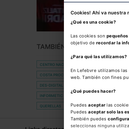
Cookies! Ahí va nuestra 
¿Qué es una cookie?
Las cookies son
pequeños 
objetivo de
recordar la inf
TAMBIÉN TE PUEDE INTERES
¿Para qué las utilizamos?
CENTRO NACIONAL DE INTELIGENCIA
CLÁUS
En Lefebvre utilizamos la
COSTA PROCESAL
DEDICACIÓN EXCLUSIVA
web. También con fines pub
DES-DIGITAL ENTERPRISE SHOW
DISTINTIVI
¿Qué puedes hacer?
INFORMETIC
JUDIOS
MONITORIO
M
Puedes
aceptar
las cookie
QUERELLAS
REFORMA DE PENSIONES
R
Puedes
aceptar solo las e
También puedes
configur
seleccionas ninguna utiliz