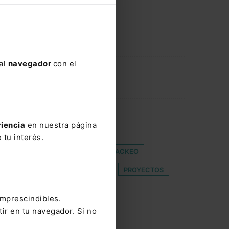
 al
navegador
con el
SENTIMIENO
CONTENCIOSO
riencia
en nuestra página
ANAMIENTO DE MORADA
 tu interés.
CIÓN SECRETARIADO GITANO
HACKEO
ISO PARA FORMACIÓN
PINAR
PROYECTOS
XUNTA DE GALICIA
imprescindibles.
tir en tu navegador. Si no