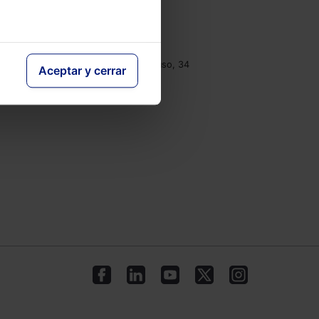
e
Contacto
Tel.: 91 210 80 00
clientes@lefebvre.es
Monasterios de Suso y Yuso, 34
Aceptar y cerrar
28049 Madrid