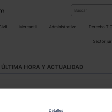
Civil
Mercantil
Administrativo
Derecho TI
Sector jur
 ÚLTIMA HORA Y ACTUALIDAD
La Comunidad de M
Centro Nacional d
Detalles
Europa Press