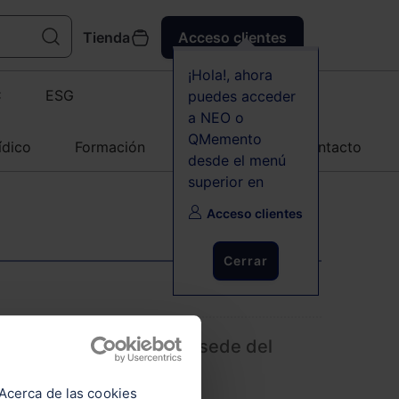
Tienda
Acceso clientes
¡Hola!, ahora
C
ESG
puedes acceder
a NEO o
QMemento
ídico
Formación
Agenda
Contacto
desde el menú
superior en
Acceso clientes
Cerrar
adrid se postula como sede del
e Ciberseguridad
Acerca de las cookies