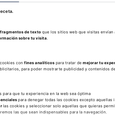
Leer artículo
receta.
fragmentos de texto
que los sitios web que visitas envían
ormación sobre tu visita
.
AR
ULA BANCARIA
CÓDIGO GEOESPACIAL
COMPUESTA
CON
s cookies con
fines analíticos
para tratar de
mejorar tu expe
DELITO CONTRA LOS DERECHOS LABORALES
DELITO DE ALL
licitarios, para poder mostrarte publicidad y contenidos de
DAD
ECOSISTEMA LEFEBVRE
EXPEDIENTE DIGITAL
FUNDA
UJERES Y HOMBRES
NO OFICIAL
NOTICIAS FALSAS
PERM
s para que tu experiencia en la web sea óptima
EGISTRO PLAN DE IGUALDAD
SECTOR DE TELECOMUNICACIONES
senciales
para denegar todas las cookies excepto aquellas 
ar
las cookies y seleccionar solo aquellas que quieras permi
aremos las que sean indispensables para la navegación.