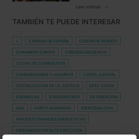
Leer artículo
TAMBIÉN TE PUEDE INTERESAR
+
CÁMARA DE ESPAÑA
CESIÓN DE REMATE
CHAMBERS EUROPE
CIBERDELINCUENCIA
COCHE DE COMBUSTIÓN
CONSUMIDORES Y USUARIOS
COSTA JUDICIAL
DIGITALIZACIÓN DE LA JUSTICIA
ERTE-COVID
ESPANOLAS
EURODIPUTADO
EXTRADICION
GAS
HURTO AGRAVADO
IDENTIDAD CIVIL
IMPUESTO GRANDES ENERGÉTICAS
INDEMNIZACIÓN ALTA DIRECCIÓN