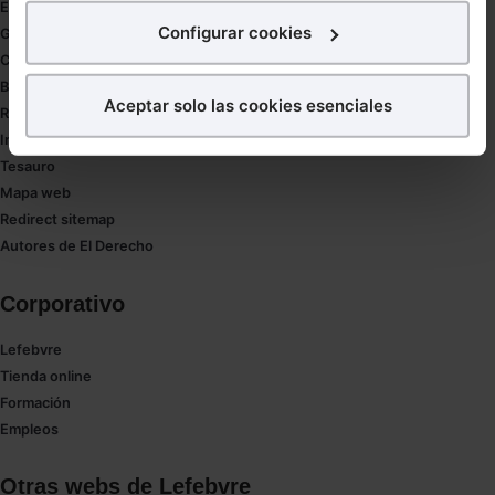
Estudio de salud abogacía
interés.
Configurar cookies
Gestión de despachos
Compliance
¿Qué puedes hacer?
Buenas Prácticas Tributarias
Aceptar solo las cookies esenciales
RGPD
Puedes
aceptar
las cookies para que tu experiencia
Innovación
en la web sea óptima
Tesauro
Puedes
aceptar solo las esenciales
para denegar
Mapa web
todas las cookies excepto aquellas imprescindibles.
Redirect sitemap
También puedes
configurar
las cookies y
Autores de El Derecho
seleccionar solo aquellas que quieras permitir en tu
navegador. Si no seleccionas ninguna utilizaremos
Corporativo
las que sean indispensables para la navegación.
Lefebvre
Saber más acerca de las cookies
Tienda online
Formación
Empleos
Otras webs de Lefebvre