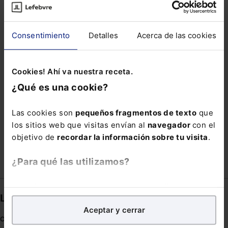
INMUNIZACIÓN
INVESTIGACIÓN POLICIAL
JORNADAS DE EXTRANJERÍA Y PROTECCIÓN
Consentimiento
Detalles
Acerca de las cookies
INTERNACIONAL
JUGADORES PROFESIONALES
Cookies! Ahí va nuestra receta.
JUNTAS DE PROPIETARIOS
LOMLOE
¿Qué es una cookie?
PACIFICACION
PARCELAS
POLÍTICA CLIMÁTICA
PRELIMINARES
Las cookies son
pequeños fragmentos de texto
que
los sitios web que visitas envían al
navegador
con el
PRESTACIÓN POR CUIDADO DE HIJO
PROGRAMAS
objetivo de
recordar la información sobre tu visita
.
¿Para qué las utilizamos?
En Lefebvre utilizamos las cookies con
fines
Links directos
analíticos
para tratar de
mejorar tu experiencia
en
Aceptar y cerrar
nuestra página web. También con fines publicitarios,
Coronavirus
para poder mostrarte publicidad y contenidos de tu