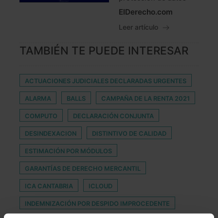
ElDerecho.com
Leer artículo
TAMBIÉN TE PUEDE INTERESAR
ACTUACIONES JUDICIALES DECLARADAS URGENTES
ALARMA
BALLS
CAMPAÑA DE LA RENTA 2021
COMPUTO
DECLARACIÓN CONJUNTA
DESINDEXACION
DISTINTIVO DE CALIDAD
ESTIMACIÓN POR MÓDULOS
GARANTÍAS DE DERECHO MERCANTIL
ICA CANTABRIA
ICLOUD
INDEMNIZACIÓN POR DESPIDO IMPROCEDENTE