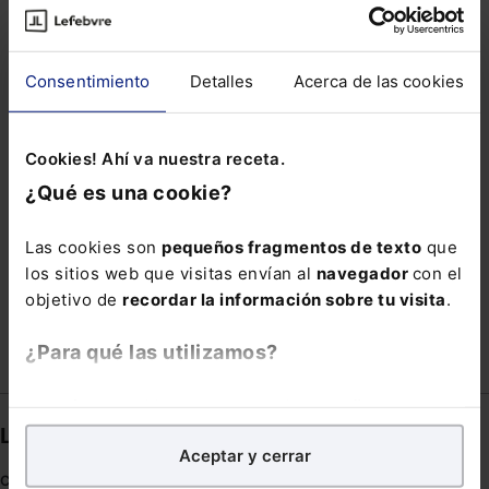
INSCRITO
LOCALIZACIÓN INTELIGENTE
NORMATIVA DE CIBERSEGURIDAD
OPERADOR
Consentimiento
Detalles
Acerca de las cookies
ORGANIZACIÓN ASOCIATIVA
PEONADA
PERMISO CARCELARIO
PREGUNTAS MÉDICAS
Cookies! Ahí va nuestra receta.
QUÉ ESPERAR
REAF
RESCISORIAS
¿Qué es una cookie?
RIESGO DE ACCIDENTES
SAREB
SIBILA
SOTERRAMIENTO
TEMPORAL
Las cookies son
pequeños fragmentos de texto
que
los sitios web que visitas envían al
navegador
con el
VEHICULO ELECTRICO
objetivo de
recordar la información sobre tu visita
.
¿Para qué las utilizamos?
En Lefebvre utilizamos las cookies con
fines
analíticos
para tratar de
mejorar tu experiencia
en
Links directos
Aceptar y cerrar
nuestra página web. También con fines publicitarios,
Coronavirus
para poder mostrarte publicidad y contenidos de tu