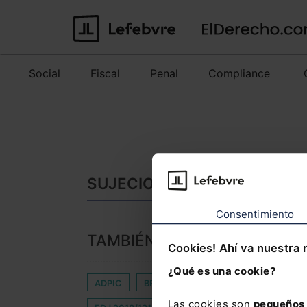
Social
Fiscal
Penal
Compliance
SUJECION DE GOOGLE: NOTI
Consentimiento
TAMBIÉN TE PUEDE INTERES
Cookies! Ahí va nuestra 
¿Qué es una cookie?
ADPIC
BRASIL
COMPRADOR
CUICA
Las cookies son
pequeños 