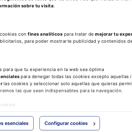
BURU SYED DISTRIBUCIÓN
ELECCIÓN CPGJ
EMOCIÓN
FRAU
ormación sobre tu visita
.
ANÍSTICA
MIGRANTE
MODET
NUEVO ACCESO
PAGA 
EUROPEO DE SEGURIDAD DE VEHÍCULOS
REPETICION
RESPU
EBASTIAN
SECUESTRO
TESTIGOS
XXVII JORNADAS DE D
s cookies con
fines analíticos
para tratar de
mejorar tu expe
licitarios, para poder mostrarte publicidad y contenidos de
ativo
Otras webs de Lefebvr
Espacioasesoria.com
s para que tu experiencia en la web sea óptima
ine
Espaciopymes.com
senciales
para denegar todas las cookies excepto aquellas 
Blog de Actualidad
ar
las cookies y seleccionar solo aquellas que quieras permi
aremos las que sean indispensables para la navegación.
cookies
es esenciales
Configurar cookies