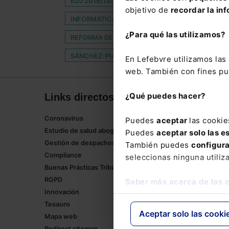
EDJ 2018/131511 C-572/17 TRÁNSITO RUIZ ELZA
objetivo de
recordar la inf
INFORMATICA
INSTALA
LEGALIDAD URB
¿Para qué las utilizamos?
REFORMA DEL CODIGO PENAL
REGLAMENTO 
SÁNCHEZ-PUELLES
SANIDAD PRIVADA
S
En Lefebvre utilizamos la
web. También con fines pub
¿Qué puedes hacer?
Links directos
Corpor
Coronavirus
Lefebvre
Puedes
aceptar
las cookie
Estudio de salud abogacía
Tienda onl
Puedes
aceptar solo las e
Gestión de despachos
Formación
También puedes
configur
Compliance
Empleos
seleccionas ninguna utiliz
Buenas Prácticas Tributarias
RGPD
Saber más acerca de las 
Innovación
Tesauro
Aceptar solo las cooki
Mapa web
Redirect sitemap