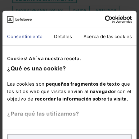
DESASTRES NATURALES
DEUDA
ESTUDIOS
EXPOSITORES
FRONTERIZO
GONZALEZ-ALLER
GRAPO
Consentimiento
Detalles
Acerca de las cookies
HIPERCONEXIÓN LABORAL
LANZAMIENTOS
LEY DE LA JURISDICCIÓN CONTENCIOSO-
Cookies! Ahí va nuestra receta.
ADMINISTRATIVA
¿Qué es una cookie?
MAILS
NIÑA
REGIMENES ECONOMICOS
Las cookies son
pequeños fragmentos de texto
que
RESPALDO
RESPONSABILIDAD
RIA
los sitios web que visitas envían al
navegador
con el
TECNOLOGICAS
USUARIOS ESPAÑOLES
objetivo de
recordar la información sobre tu visita
.
VALORACION
¿Para qué las utilizamos?
En Lefebvre utilizamos las cookies con
fines
analíticos
para tratar de
mejorar tu experiencia
en