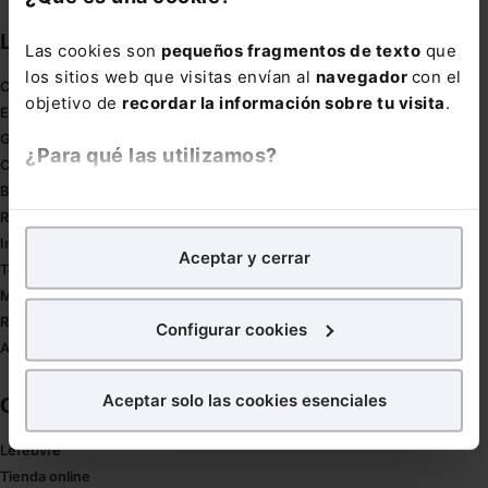
Links directos
Las cookies son
pequeños fragmentos de texto
que
los sitios web que visitas envían al
navegador
con el
Coronavirus
objetivo de
recordar la información sobre tu visita
.
Estudio de salud abogacía
Gestión de despachos
¿Para qué las utilizamos?
Compliance
Buenas Prácticas Tributarias
En Lefebvre utilizamos las cookies con
fines
RGPD
analíticos
para tratar de
mejorar tu experiencia
en
Innovación
Aceptar y cerrar
nuestra página web. También con fines publicitarios,
Tesauro
para poder mostrarte publicidad y contenidos de tu
Mapa web
interés.
Redirect sitemap
Configurar cookies
Autores de El Derecho
¿Qué puedes hacer?
Aceptar solo las cookies esenciales
Corporativo
Puedes
aceptar
las cookies para que tu experiencia
en la web sea óptima
Lefebvre
Puedes
aceptar solo las esenciales
para denegar
Tienda online