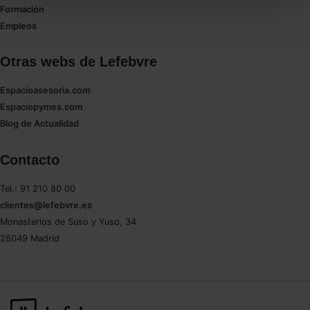
todas las cookies excepto aquellas imprescindibles.
Formación
También puedes
configurar
las cookies y
Empleos
seleccionar solo aquellas que quieras permitir en tu
navegador. Si no seleccionas ninguna utilizaremos
Otras webs de Lefebvre
las que sean indispensables para la navegación.
Espacioasesoria.com
Saber más acerca de las cookies
Espaciopymes.com
Blog de Actualidad
Contacto
Tel.: 91 210 80 00
clientes@lefebvre.es
Monasterios de Suso y Yuso, 34
28049 Madrid