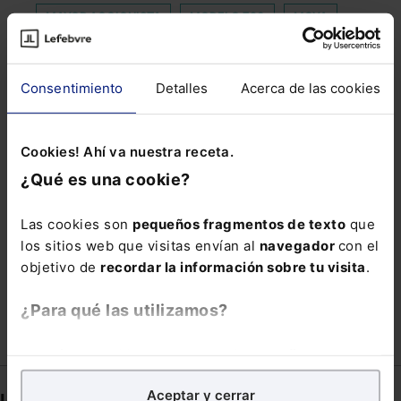
MAYOR ACCIONISTA
MODELO 720
MOYA
MUTUALIDAD GENERAL JUDICIAL
PAREJA NO CONVIVIENTE
Consentimiento
Detalles
Acerca de las cookies
PERMISOS Y LICENCIAS
PLATAFORMAS DIGITALES
PUNTO CIEGO
Cookies! Ahí va nuestra receta.
¿Qué es una cookie?
RED DE DESPACHOS
REGISTRO PÚBLICO CONCURSAL
RENTA WEB
Las cookies son
pequeños fragmentos de texto
que
TASA AMAZON
TRÁFICO DE ÓRGANOS
los sitios web que visitas envían al
navegador
con el
objetivo de
recordar la información sobre tu visita
.
TRIDIMENSIONALES
VICTIMA DELITO
¿Para qué las utilizamos?
En Lefebvre utilizamos las cookies con
fines
analíticos
para tratar de
mejorar tu experiencia
en
Aceptar y cerrar
nuestra página web. También con fines publicitarios,
Links directos