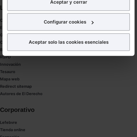
Aceptar y cerrar
nuestra página web. También con fines publicitarios,
Links directos
para poder mostrarte publicidad y contenidos de tu
interés.
Coronavirus
Configurar cookies
Estudio de salud abogacía
¿Qué puedes hacer?
Gestión de despachos
Aceptar solo las cookies esenciales
Compliance
Puedes
aceptar
las cookies para que tu experiencia
Buenas Prácticas Tributarias
en la web sea óptima
RGPD
Puedes
aceptar solo las esenciales
para denegar
Innovación
todas las cookies excepto aquellas imprescindibles.
Tesauro
También puedes
configurar
las cookies y
Mapa web
seleccionar solo aquellas que quieras permitir en tu
Redirect sitemap
navegador. Si no seleccionas ninguna utilizaremos
Autores de El Derecho
las que sean indispensables para la navegación.
Corporativo
Saber más acerca de las cookies
Lefebvre
Tienda online