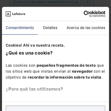
ESTATUTO ORGÁNICO MINISTERIO FISCAL
EY
INCURSION
INTRODUCIR
LEY ORGÁNICA DEL PODER JUDICIAL
Consentimiento
Detalles
Acerca de las cookies
LIBRO BLANCO DE EMPLEO Y DISCAPACIDAD
LINEA DE AVALES
MANUEL OLIVENCIA
PLAYA
Cookies! Ahí va nuestra receta.
PROGRAMA DE CUMPLIMIENTO NORMATIVO
¿Qué es una cookie?
REDUCCIÓN JORNADA LABORAL
SUBASTA JUDICIAL
Las cookies son
pequeños fragmentos de texto
que
los sitios web que visitas envían al
navegador
con el
THE ADMISSIBILITY FOR REGISTRATION OF SIGNS
objetivo de
recordar la información sobre tu visita
.
XVIII CONGRESO JURÍDICO DE LA ABOGACÍA
¿Para qué las utilizamos?
En Lefebvre utilizamos las cookies con
fines
analíticos
para tratar de
mejorar tu experiencia
en