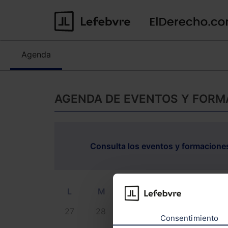
Agenda
AGENDA DE EVENTOS Y FORM
Consulta los eventos y formacione
L
M
M
J
V
27
28
29
30
31
Consentimiento