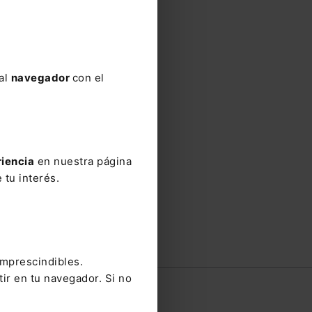
 al
navegador
con el
riencia
en nuestra página
 tu interés.
imprescindibles.
tir en tu navegador. Si no
e
Contacto