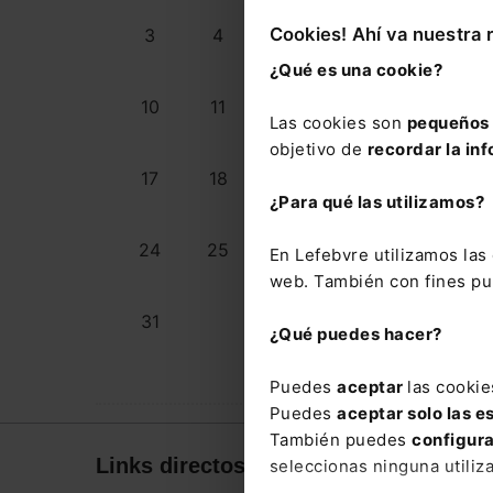
Cookies! Ahí va nuestra 
3
4
5
6
7
¿Qué es una cookie?
10
11
12
13
14
1
Las cookies son
pequeños 
objetivo de
recordar la inf
17
18
19
20
21
2
¿Para qué las utilizamos?
24
25
26
27
28
2
En Lefebvre utilizamos la
web. También con fines pub
31
¿Qué puedes hacer?
Puedes
aceptar
las cookie
Puedes
aceptar solo las e
También puedes
configur
Links directos
Corpor
seleccionas ninguna utiliz