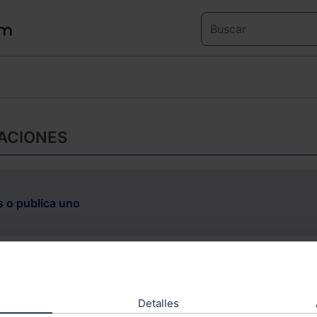
ACIONES
s o publica uno
No existen eventos para el mes selec
S
D
1
2
Detalles