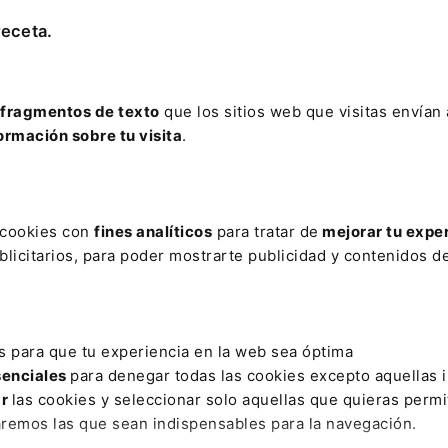
receta.
8
9
5
16
fragmentos de texto
que los sitios web que visitas envían
ormación sobre tu visita
.
2
23
9
30
s cookies con
fines analíticos
para tratar de
mejorar tu expe
licitarios, para poder mostrarte publicidad y contenidos de
s para que tu experiencia en la web sea óptima
senciales
para denegar todas las cookies excepto aquellas 
ar
las cookies y seleccionar solo aquellas que quieras permi
ativo
Otras webs de Lefebvr
aremos las que sean indispensables para la navegación.