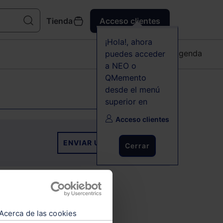
Tienda
Acceso clientes
¡Hola!, ahora
Agenda
puedes acceder
a NEO o
QMemento
desde el menú
superior en
Acceso clientes
ENVIAR UN EVENTO
Cerrar
cionado
Acerca de las cookies