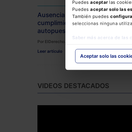
Puedes
aceptar
las cookie
Puedes
aceptar solo las e
Ausencia de programa de
También puedes
configur
cumplimiento normativo y
seleccionas ninguna utiliz
autopuesta en peligro empresar
Saber más acerca de las 
Por ElDerecho.com
Leer artículo
Aceptar solo las cooki
VIDEOS DESTACADOS