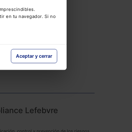
imprescindibles.
tir en tu navegador. Si no
Aceptar y cerrar
liance Lefebvre
ficación, control y prevención de los riesgos