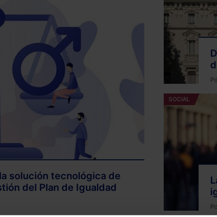
D
d
P
SOCIAL
la solución tecnológica de
L
tión del Plan de Igualdad
i
P