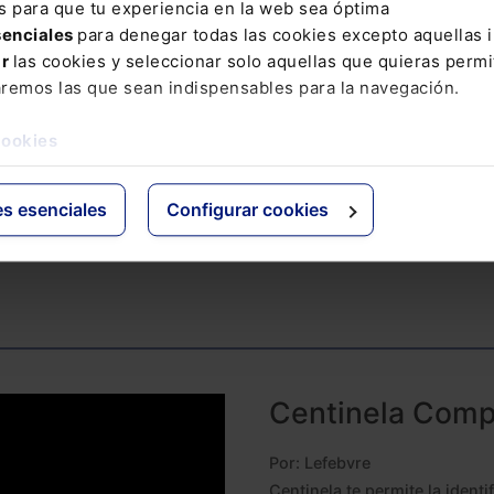
s para que tu experiencia en la web sea óptima
senciales
para denegar todas las cookies excepto aquellas 
Introducción del “compliance”
ar
las cookies y seleccionar solo aquellas que quieras permi
para evitar la apropiación y la
aremos las que sean indispensables para la navegación.
ial
administración desleal
cookies
Por ElDerecho.com
Leer artículo
es esenciales
Configurar cookies
Centinela Comp
Por:
Lefebvre
Centinela te permite la identi