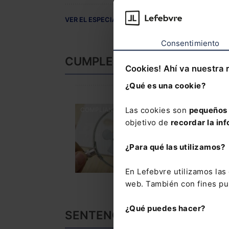
VER EL ESPECIAL COMPLETO
Consentimiento
CUMPLEN
Cookies! Ahí va nuestra 
¿Qué es una cookie?
Las cookies son
pequeños 
COMPLIANCE
La Norma U
objetivo de
recordar la inf
laboral
Ignacio Esteban R
¿Para qué las utilizamos?
En Lefebvre utilizamos la
web. También con fines pub
¿Qué puedes hacer?
SENTENCIAS DESTACADAS