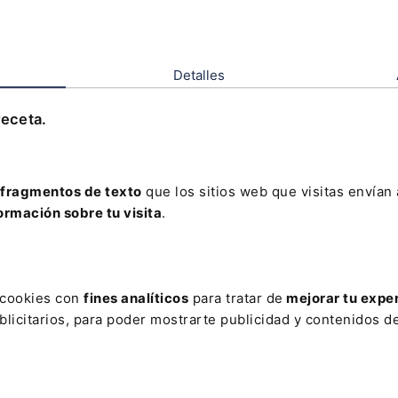
Detalles
receta.
fragmentos de texto
que los sitios web que visitas envían
NE de compliance
ormación sobre tu visita
.
os
s cookies con
fines analíticos
para tratar de
mejorar tu expe
licitarios, para poder mostrarte publicidad y contenidos de