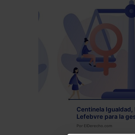
Centinela Igualdad, 
Lefebvre para la ges
Por
ElDerecho.com