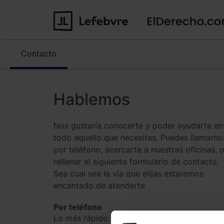
Contacto
Hablemos
Nos gustaría conocerte y poder ayudarte en
todo aquello que necesites. Puedes llamarno
por teléfono, acercarte a nuestras oficinas, 
rellenar el siguiente formulario de contacto.
Sea cual sea la vía que elijas estaremos
encantado de atenderte
Por teléfono
Lo más rápido es llamarnos al: