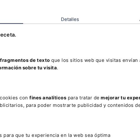
EN QUÉ PODEMOS AYUDA
a
Detalles
receta.
fragmentos de texto
que los sitios web que visitas envían
ormación sobre tu visita
.
Aclaración adicional del usuario
QUIERO RECIBIR N
CONTENIDOS Y FOR
MEJORAR MIS COMP
s cookies con
fines analíticos
para tratar de
mejorar tu expe
licitarios, para poder mostrarte publicidad y contenidos de
CONSULTA LA INFORMACI
s para que tu experiencia en la web sea óptima