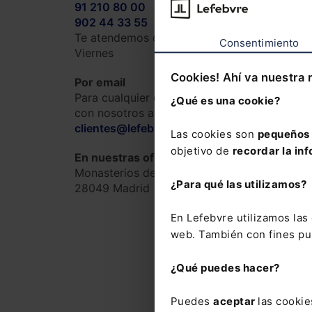
91 210 80 00
902 44 33 55
Te atendemos de 08:30h a 19:00h de Lunes 
Consentimiento
Viernes
Cookies! Ahí va nuestra 
Por email
Para cualquier consulta ponte en contacto
¿Qué es una cookie?
con nosotros a través de
clientes@lefebvre.es
Las cookies son
pequeños 
objetivo de
recordar la inf
En nuestras oficinas
Monasterios de Suso y Yuso, 34
¿Para qué las utilizamos?
28049 Madrid
En Lefebvre utilizamos la
web. También con fines pub
¿Qué puedes hacer?
Puedes
aceptar
las cookie