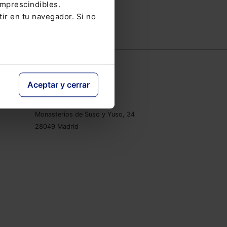
imprescindibles.
tir en tu navegador. Si no
e
Contacto
Aceptar y cerrar
Tel.: 91 210 80 00
clientes@lefebvre.es
Monasterios de Suso y Yuso, 34
28049 Madrid