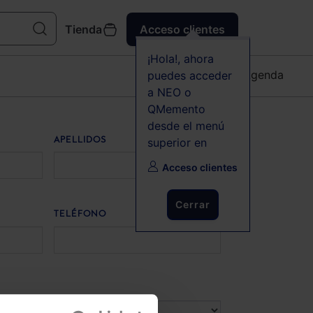
Tienda
Acceso clientes
¡Hola!, ahora
Agenda
puedes acceder
a NEO o
QMemento
desde el menú
superior en
APELLIDOS
Acceso clientes
Cerrar
TELÉFONO