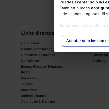
Puedes
aceptar solo las e
También puedes
configur
seleccionas ninguna utiliz
Saber más acerca de las 
Links directos
Corpor
Aceptar solo las cooki
Coronavirus
Lefebvre
Estudio de salud abogacía
Tienda onl
Gestión de despachos
Formación
Compliance
Empleos
Buenas Prácticas Tributarias
RGPD
Innovación
Tesauro
Mapa web
Redirect sitemap
Autores de El Derecho