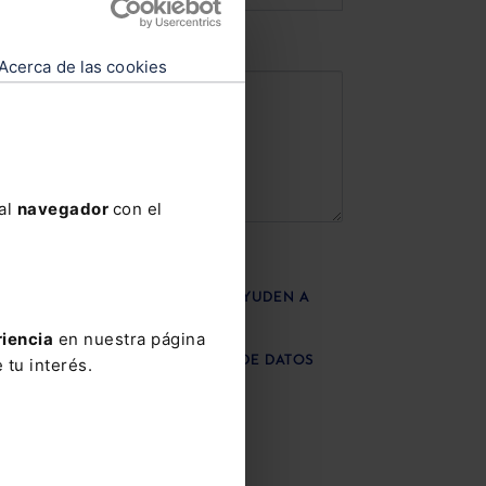
RLE
Acerca de las cookies
 al
navegador
con el
OVEDADES SOBRE PRODUCTOS,
MACIÓN DE LEFEBVRE QUE ME AYUDEN A
ETENCIAS COMO PROFESIONAL
riencia
en nuestra página
 tu interés.
ÓN BÁSICA SOBRE PROTECCIÓN DE DATOS
ENVIAR