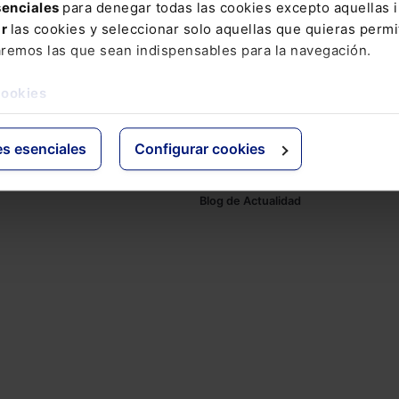
senciales
para denegar todas las cookies excepto aquellas 
ar
las cookies y seleccionar solo aquellas que quieras permi
aremos las que sean indispensables para la navegación.
cookies
ativo
Otras webs de Lefebvr
es esenciales
Configurar cookies
Espacioasesoria.com
ine
Espaciopymes.com
Blog de Actualidad