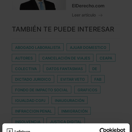
ElDerecho.com
Leer artículo
TAMBIÉN TE PUEDE INTERESAR
ABOGADO LABORALISTA
AJUAR DOMESTICO
AUTORES
CANCELACIÓN DE VIAJES
CEAPA
COLECTIVA
DATOS FANTASMAS
DE
DICTADO JURIDICO
EVITAR VETO
FAB
FONDO DE IMPACTO SOCIAL
GRAFICOS
IGUALDAD CGPJ
INAUGURACIÓN
INFRACCION PENAL
INMIGRACIÓN
INSOLVENCIA
JUSTICA DIGITAL