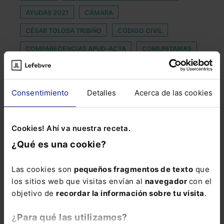
AYUDAS 2021
CÁMARA
CÉSAR TOLOSA TRIBIÑO
CÓDIGO CIVIL
COMPARECENCIAS APUD-ACTA
COMUNITARIAS
COSA JUZGADA
CURSOS DE VERANO
DATA DRIVEN DAY
DATOS ABIERTOS
Consentimiento
Detalles
Acerca de las cookies
DELITO FINANCIERO
DÍAS HÁBILES
EL
ENVASE PLÁSTICO
GAMIFICACIÓN
Cookies! Ahí va nuestra receta.
GUTIERREZ
MUNICIPALES
NÚMERO 400
¿Qué es una cookie?
OFICINA NOTARIAL
PARKING
RETASACION
Las cookies son
pequeños fragmentos de texto
que
ROBO EN SUPERMERCADO
SINTOMA
los sitios web que visitas envían al
navegador
con el
objetivo de
recordar la información sobre tu visita
.
TERCERA
TERMÓMETRO DIGITAL
TURNO DE TARDE
VIRTUALES
¿Para qué las utilizamos?