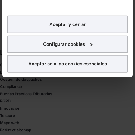
XXII ASAMBLEA PLENARIA DE LA CUMBRE JUDICIAL
IBEROAMERICANA
En Lefebvre utilizamos las cookies con
fines
analíticos
para tratar de
mejorar tu experiencia
en
Aceptar y cerrar
nuestra página web. También con fines publicitarios,
para poder mostrarte publicidad y contenidos de tu
interés.
Configurar cookies
Links directos
¿Qué puedes hacer?
Aceptar solo las cookies esenciales
Coronavirus
Puedes
aceptar
las cookies para que tu experiencia
Estudio de salud abogacía
en la web sea óptima
Gestión de despachos
Puedes
aceptar solo las esenciales
para denegar
Compliance
todas las cookies excepto aquellas imprescindibles.
Buenas Prácticas Tributarias
También puedes
configurar
las cookies y
RGPD
seleccionar solo aquellas que quieras permitir en tu
Innovación
navegador. Si no seleccionas ninguna utilizaremos
Tesauro
las que sean indispensables para la navegación.
Mapa web
Redirect sitemap
Saber más acerca de las cookies