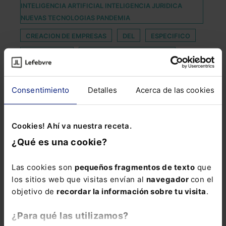
INTELIGENCIA ARTIFICIAL INTELIGENCIA JURIDICA
NUEVAS TECNOLOGIAS PANDEMIA
CREACION DE EMPRESAS
DEL
ESPECIFICO
EXCEDENCIA
FINANCIACION DEPORTIVA
GRADO DERECHO
Consentimiento
Detalles
Acerca de las cookies
INNOVACIÓN DE LA ADMINISTRACIÓN
MANSORY DESIGN
MEDIDAS SANITARIAS
Cookies! Ahí va nuestra receta.
NOELIAGOROD
OLVIDADO
¿Qué es una cookie?
PATRICIA GÓMEZ BERJILLOS
PATRIMONIO NACIONAL
RADAR
Las cookies son
pequeños fragmentos de texto
que
los sitios web que visitas envían al
navegador
con el
REBAJA DE PENAS
objetivo de
recordar la información sobre tu visita
.
RECLAMACIÓN INDIVIDUAL POR DESPIDO
¿Para qué las utilizamos?
SECRETARIA
SEDE ELECTRÓNICA NOTARIAL