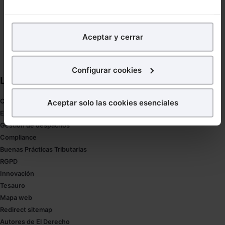
UNIVERSIDAD DEUSTO
En Lefebvre utilizamos las cookies con
fines
analíticos
para tratar de
mejorar tu experiencia
en
Aceptar y cerrar
nuestra página web. También con fines publicitarios,
para poder mostrarte publicidad y contenidos de tu
interés.
Configurar cookies
Links directos
¿Qué puedes hacer?
Coronavirus
Aceptar solo las cookies esenciales
Puedes
aceptar
las cookies para que tu experiencia
Estudio de salud abogacía
en la web sea óptima
Gestión de despachos
Puedes
aceptar solo las esenciales
para denegar
Compliance
todas las cookies excepto aquellas imprescindibles.
Buenas Prácticas Tributarias
También puedes
configurar
las cookies y
RGPD
seleccionar solo aquellas que quieras permitir en tu
Innovación
navegador. Si no seleccionas ninguna utilizaremos
Tesauro
las que sean indispensables para la navegación.
Mapa web
Redirect sitemap
Saber más acerca de las cookies
Autores de El Derecho