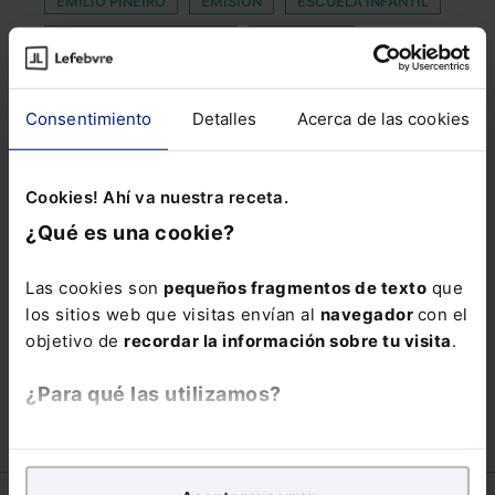
EMILIO PIÑEIRO
EMISION
ESCUELA INFANTIL
ESPECTÁCULO PÚBLICO
GARANTIAS
INTANGIBLES
JESÚS
LEFEBVRE FORMACIÓN
Consentimiento
Detalles
Acerca de las cookies
LEY DE VIVIENDA
LEY TRANS
LGDCU
LIDER
Cookies! Ahí va nuestra receta.
MEDIDAS LABORALES Y DE SEGURIDAD SOCIAL
¿Qué es una cookie?
MIGUEL ÁNGEL CAÑADA
OFFICER DAY
SISTEMA TRIBUTARIO
Las cookies son
pequeños fragmentos de texto
que
los sitios web que visitas envían al
navegador
con el
SUSPENSIÓN DE ELECCIONES
objetivo de
recordar la información sobre tu visita
.
TESTAMENTO NOTARIAL
¿Para qué las utilizamos?
En Lefebvre utilizamos las cookies con
fines
analíticos
para tratar de
mejorar tu experiencia
en