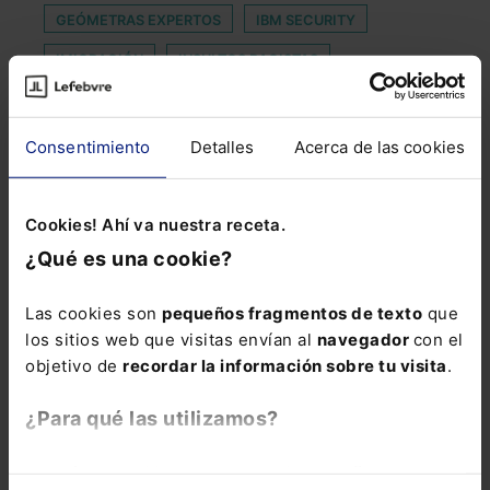
GEÓMETRAS EXPERTOS
IBM SECURITY
IMIGRACIÓN
INSULTOS RACISTAS
JUNTA DE PERSONAL
LEY DE ENJUICIAMIENTO CRI
Consentimiento
Detalles
Acerca de las cookies
MERCADO DE VALORES
MINISTERIOS
NOTARÍAS
ORDEN ALEJAMIENTO
Cookies! Ahí va nuestra receta.
¿Qué es una cookie?
ORDEN EUROPEA DE INVESTIGACION
PLANES DE REESTRUCTURACIÓN
PRONUNCIADO
Las cookies son
pequeños fragmentos de texto
que
SECTOR TELCO
SERVICIO DE SALUD
los sitios web que visitas envían al
navegador
con el
objetivo de
recordar la información sobre tu visita
.
TELETRAAJO
URGENCIA
USO DE VIVIENDA
VICTOR
¿Para qué las utilizamos?
En Lefebvre utilizamos las cookies con
fines