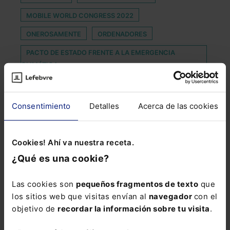
MOBILE WORLD CONGRESS 2022
ONEROSAMENTE
ORDENADORES
PACTO DE ESTADO FRENTE A LA EMERGENCIA
CLIMÁTICA
PRINCIPLE OF SINCERE COOPERATION
PROHIBICIONES ABSOLUTAS DE REGISTRO
Consentimiento
Detalles
Acerca de las cookies
RAZONAMIENTO
RECIENTE
REPRESENTACION SINDICAL
Cookies! Ahí va nuestra receta.
¿Qué es una cookie?
RESPONSABILIDAD CONTRACTUAL
RESPONSABILIDAD IN VIGILANDO
Las cookies son
pequeños fragmentos de texto
que
RIESGO LABORAL
SANDRO GARCÍA
los sitios web que visitas envían al
navegador
con el
objetivo de
recordar la información sobre tu visita
.
SEMENJANTE