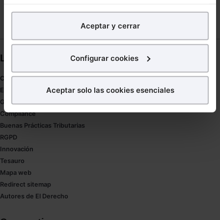
En Lefebvre utilizamos las cookies con
fines
analíticos
para tratar de
mejorar tu experiencia
en
Aceptar y cerrar
nuestra página web. También con fines publicitarios,
para poder mostrarte publicidad y contenidos de tu
interés.
Links directos
Configurar cookies
¿Qué puedes hacer?
Coronavirus
Aceptar solo las cookies esenciales
Estudio de salud abogacía
Puedes
aceptar
las cookies para que tu experiencia
Gestión de despachos
en la web sea óptima
Compliance
Puedes
aceptar solo las esenciales
para denegar
Buenas Prácticas Tributarias
todas las cookies excepto aquellas imprescindibles.
RGPD
También puedes
configurar
las cookies y
Innovación
seleccionar solo aquellas que quieras permitir en tu
Tesauro
navegador. Si no seleccionas ninguna utilizaremos
Mapa web
las que sean indispensables para la navegación.
Redirect sitemap
Autores de El Derecho
Saber más acerca de las cookies