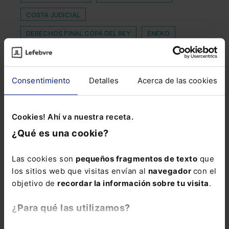
COSTA JUDICIAL
DERECHOS FINAL COPA DEL REY
ENEKO
ESCUELA DE VERANO DEL PODER JUDICIAL
ESTABILIDAD FINANCIERA
EXORBITANTES
Consentimiento
Detalles
Acerca de las cookies
FERROCARRIL ADAPTADO
FIGURA TRIBUTARIA
GESTION DESPACHOS ABOGADOS
HIPOTECADOS
Cookies! Ahí va nuestra receta.
INSTAMAMIS
LEY DE SEGURIDAD CIUDADANA
¿Qué es una cookie?
LOCAL SUBASTADO
MEDIA JORNADA
Las cookies son
pequeños fragmentos de texto
que
PROFESIONES LABORALES
RAMIREZ-MONSONIS
los sitios web que visitas envían al
navegador
con el
RAÚL LÓPEZ
RGLCAP
SECTOR LIBROS
objetivo de
recordar la información sobre tu visita
.
SMARTPHONE
TRANSACCIONES FINANCIERAS
¿Para qué las utilizamos?
VENTAS