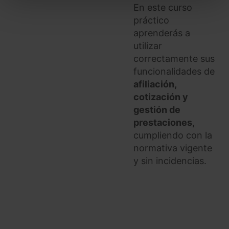
todas las cookies excepto aquellas imprescindibles.
En este curso
También puedes
configurar
las cookies y
práctico
seleccionar solo aquellas que quieras permitir en tu
aprenderás a
navegador. Si no seleccionas ninguna utilizaremos
utilizar
las que sean indispensables para la navegación.
correctamente sus
funcionalidades de
Saber más acerca de las cookies
afiliación,
cotización y
gestión de
prestaciones,
cumpliendo con la
normativa vigente
y sin incidencias.