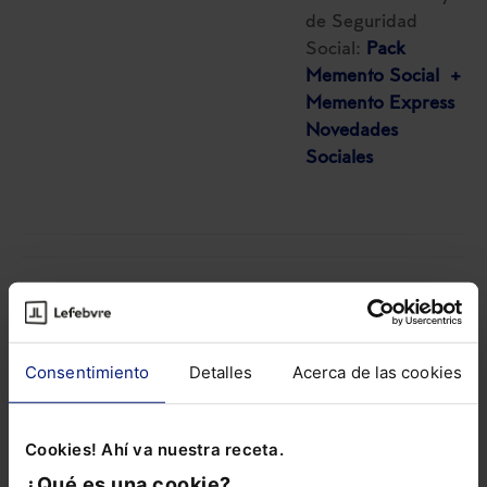
de Seguridad
Social:
Pack
Memento Social +
Memento Express
Novedades
Sociales
DERECHO LABORAL
Consentimiento
Detalles
Acerca de las cookies
Curso
Comunicaciones
con la seguridad
Cookies! Ahí va nuestra receta.
social. Sistema RED
2026 (3 sesiones
¿Qué es una cookie?