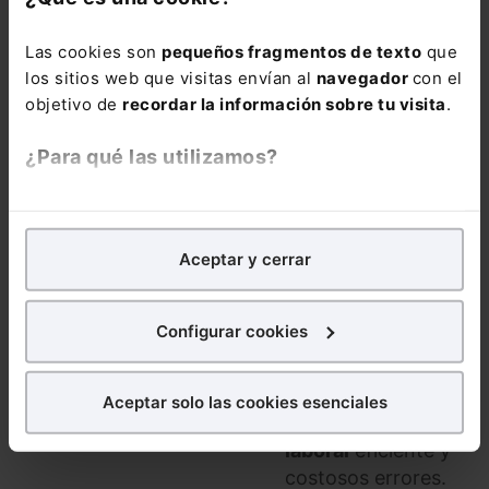
webinar)
Las cookies son
pequeños fragmentos de texto
que
320,00
€
los sitios web que visitas envían al
navegador
con el
256,00
€
objetivo de
recordar la información sobre tu visita
.
COMPRAR
¿Para qué las utilizamos?
En Lefebvre utilizamos las cookies con
fines
El Sistema RED es
analíticos
para tratar de
mejorar tu experiencia
en
el canal obligatorio
Aceptar y cerrar
nuestra página web. También con fines publicitarios,
para todas tus
para poder mostrarte publicidad y contenidos de tu
comunicaciones
interés.
Configurar cookies
con la
Seguridad
¿Qué puedes hacer?
Social
, y dominarlo
marca la diferencia
Aceptar solo las cookies esenciales
entre una
gestión
Puedes
aceptar
las cookies para que tu experiencia
en la web sea óptima
laboral
eficiente y
Puedes
aceptar solo las esenciales
para denegar
costosos errores.