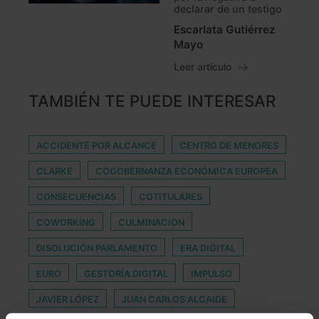
declarar de un testigo
Escarlata Gutiérrez
Mayo
Leer artículo
TAMBIÉN TE PUEDE INTERESAR
ACCIDENTE POR ALCANCE
CENTRO DE MENORES
CLARKE
COGOBERNANZA ECONÓMICA EUROPEA
CONSECUENCIAS
COTITULARES
COWORKING
CULMINACION
DISOLUCIÓN PARLAMENTO
ERA DIGITAL
EURO
GESTORÍA DIGITAL
IMPULSO
JAVIER LÓPEZ
JUAN CARLOS ALCAIDE