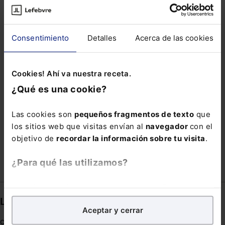
LEGALSHELTER
LEY DE BIENESTAR ANIMAL
LEY DE PROPIEDAD INTELECTUAL
Consentimiento
Detalles
Acerca de las cookies
MEDIDAS CONTRA LA GUERRA DE UCRANIA
OBTENCION
OFICINA NOTARIAL
Cookies! Ahí va nuestra receta.
PRECONCURSO
PRODUCTOR FONOGRÁFICO
¿Qué es una cookie?
PROHIBICIÓN DE USO
PROYECTADA
RIESGO
TASACIÓN COSTAS
TECHO DE GASTO
Las cookies son
pequeños fragmentos de texto
que
los sitios web que visitas envían al
navegador
con el
USURA
VISA
objetivo de
recordar la información sobre tu visita
.
¿Para qué las utilizamos?
En Lefebvre utilizamos las cookies con
fines
analíticos
para tratar de
mejorar tu experiencia
en
Links directos
Aceptar y cerrar
nuestra página web. También con fines publicitarios,
Coronavirus
para poder mostrarte publicidad y contenidos de tu