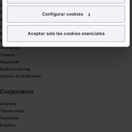
para poder mostrarte publicidad y contenidos de tu
Coronavirus
interés.
Estudio de salud abogacía
Configurar cookies
Gestión de despachos
¿Qué puedes hacer?
Compliance
Aceptar solo las cookies esenciales
Buenas Prácticas Tributarias
Puedes
aceptar
las cookies para que tu experiencia
RGPD
en la web sea óptima
Innovación
Puedes
aceptar solo las esenciales
para denegar
Tesauro
todas las cookies excepto aquellas imprescindibles.
Mapa web
También puedes
configurar
las cookies y
Redirect sitemap
seleccionar solo aquellas que quieras permitir en tu
Autores de El Derecho
navegador. Si no seleccionas ninguna utilizaremos
las que sean indispensables para la navegación.
Corporativo
Saber más acerca de las cookies
Lefebvre
Tienda online
Formación
Empleos