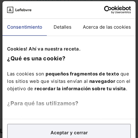
GESTIÓN DE RRHH
HABILITACIÓN JUDICIAL MES DE AGOSTO
Consentimiento
Detalles
Acerca de las cookies
INSCRITAS
INTERINOS
LEY JUEGO
MANUEL OLIVENCIA
MICRORRELATOS
Cookies! Ahí va nuestra receta.
OLVIDO
PARTICIPACIÓN ACCIONARIAL
¿Qué es una cookie?
PATRICIA VALIÑO
PROCESO DE SELECCION
Las cookies son
pequeños fragmentos de texto
que
REGISTRO NACIONAL DE ARMAS
los sitios web que visitas envían al
navegador
con el
TELETRABAJO OCASIONAL
VILATA
objetivo de
recordar la información sobre tu visita
.
¿Para qué las utilizamos?
En Lefebvre utilizamos las cookies con
fines
analíticos
para tratar de
mejorar tu experiencia
en
Links directos
Aceptar y cerrar
nuestra página web. También con fines publicitarios,