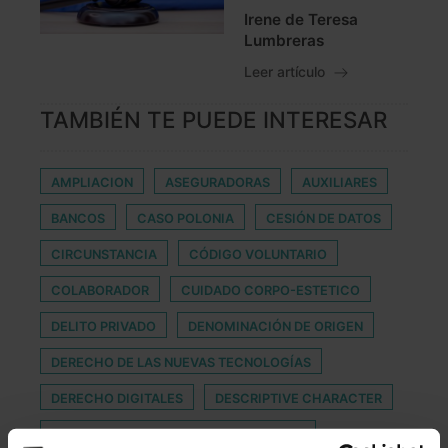
Irene de Teresa
Lumbreras
Leer artículo
TAMBIÉN TE PUEDE INTERESAR
AMPLIACION
ASEGURADORAS
AUXILIARES
BANCOS
CASO POLONIA
CESIÓN DE DATOS
CIRCUNSTANCIA
CÓDIGO VOLUNTARIO
COLABORADOR
CUIDADO CORPO-ESTETICO
DELITO PRIVADO
DENOMINACIÓN DE ORIGEN
DERECHO DE LAS NUEVAS TECNOLOGÍAS
DERECHO DIGITALES
DESCRIPTIVE CHARACTER
DIRECTIVA SOBRE DERECHOS DE AUTOR