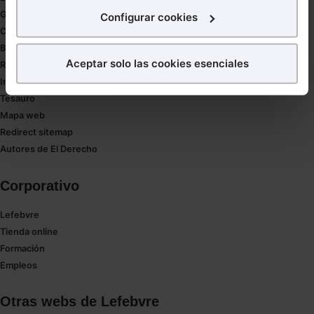
interés.
Gestión de despachos
Configurar cookies
Compliance
¿Qué puedes hacer?
Buenas Prácticas Tributarias
Aceptar solo las cookies esenciales
RGPD
Puedes
aceptar
las cookies para que tu experiencia
Innovación
en la web sea óptima
Tesauro
Puedes
aceptar solo las esenciales
para denegar
Mapa web
todas las cookies excepto aquellas imprescindibles.
Redirect sitemap
También puedes
configurar
las cookies y
Autores de El Derecho
seleccionar solo aquellas que quieras permitir en tu
navegador. Si no seleccionas ninguna utilizaremos
Corporativo
las que sean indispensables para la navegación.
Lefebvre
Saber más acerca de las cookies
Tienda online
Formación
Empleos
Otras webs de Lefebvre