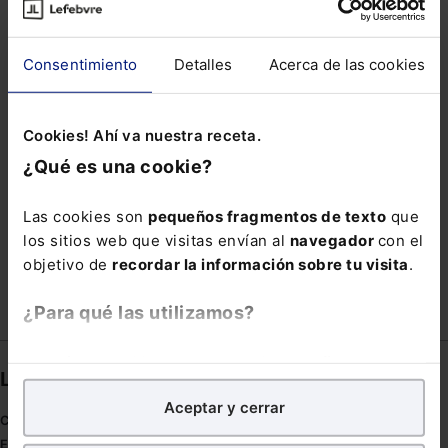
EFECTIVIDAD
ENERTIC AWARDS 2021
IMPAGO DE PENSIÓN
Consentimiento
Detalles
Acerca de las cookies
INTERRUPCIÓN DE LA CADUCIDAD POR TOLERANCIA
LEY 5/2019
LRBRL
PERSONA CONSUMIDORA
Cookies! Ahí va nuestra receta.
¿Qué es una cookie?
PREMIO FIDES GRANDES VALORES
SELLO SOCIAL
SINTOMA
TRABAJADOR TEMPORAL
Las cookies son
pequeños fragmentos de texto
que
los sitios web que visitas envían al
navegador
con el
UP2U PROJECT
WEBS PIRATAS
YATECOMERÉ
objetivo de
recordar la información sobre tu visita
.
¿Para qué las utilizamos?
En Lefebvre utilizamos las cookies con
fines
Links directos
analíticos
para tratar de
mejorar tu experiencia
en
Aceptar y cerrar
nuestra página web. También con fines publicitarios,
Coronavirus
para poder mostrarte publicidad y contenidos de tu
Estudio de salud abogacía