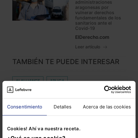
administraciones
aragonesas por
vulnerar derechos
fundamentales de los
sanitarios ante el
Covid-19
ElDerecho.com
Leer artículo
TAMBIÉN TE PUEDE INTERESAR
AI ALLIANCE
APLICA
APLICACIONES MÓVILES
ÁREA INNOVACIÓN
ASESINATO HIPERCUALIFICADO
BATALLA
Consentimiento
Detalles
Acerca de las cookies
BIBLIOTECA
CENTRO NACIONAL DE SUPERCOMPUTACIÓN
Cookies! Ahí va nuestra receta.
CONEVNIO
CUSTODIA DE DOCUMENTOS