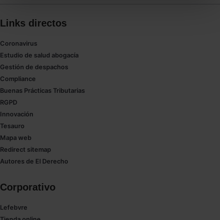
todas las cookies excepto aquellas imprescindibles.
También puedes
configurar
las cookies y
Links directos
seleccionar solo aquellas que quieras permitir en tu
navegador. Si no seleccionas ninguna utilizaremos
Coronavirus
las que sean indispensables para la navegación.
Estudio de salud abogacía
Gestión de despachos
Saber más acerca de las cookies
Compliance
Buenas Prácticas Tributarias
RGPD
Innovación
Tesauro
Mapa web
Redirect sitemap
Autores de El Derecho
Corporativo
Lefebvre
Tienda online