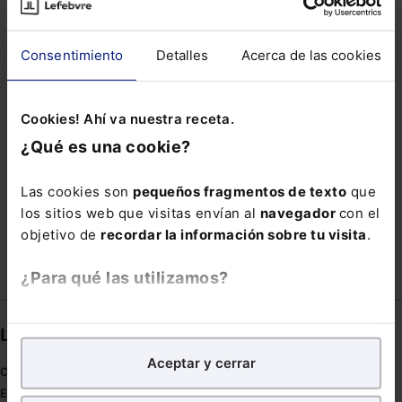
FIDELIZACIÓN DEL CLIENTE
JUAN CARLOS ALCAIDE
MENSAJERÍA MASIVA
Consentimiento
Detalles
Acerca de las cookies
MOVISTAR
OVER
POST COVID
PRINCIPIO
PROTECCIÓN ENCRIPTADA
Cookies! Ahí va nuestra receta.
¿Qué es una cookie?
REFLECTANTE
RESIDENCIA HABITUAL DUAL
REVENTA
SALUD LABORAL
STAKEHOLDERS
Las cookies son
pequeños fragmentos de texto
que
VIDEOLLAMADA
ZARDOYA
ZOMBI
los sitios web que visitas envían al
navegador
con el
objetivo de
recordar la información sobre tu visita
.
¿Para qué las utilizamos?
En Lefebvre utilizamos las cookies con
fines
Links directos
analíticos
para tratar de
mejorar tu experiencia
en
Aceptar y cerrar
nuestra página web. También con fines publicitarios,
Coronavirus
para poder mostrarte publicidad y contenidos de tu
Estudio de salud abogacía