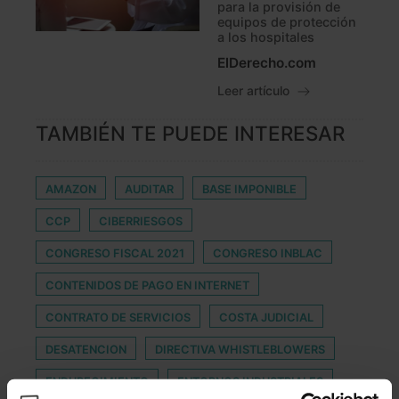
para la provisión de
equipos de protección
a los hospitales
ElDerecho.com
Leer artículo
TAMBIÉN TE PUEDE INTERESAR
AMAZON
AUDITAR
BASE IMPONIBLE
CCP
CIBERRIESGOS
CONGRESO FISCAL 2021
CONGRESO INBLAC
CONTENIDOS DE PAGO EN INTERNET
CONTRATO DE SERVICIOS
COSTA JUDICIAL
DESATENCION
DIRECTIVA WHISTLEBLOWERS
ENDURECIMIENTO
ENTORNOS INDUSTRIALES