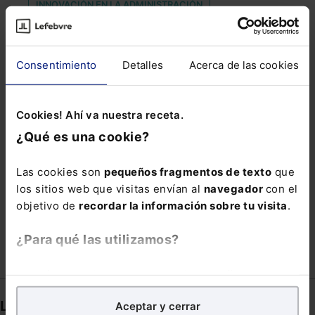
INNOVACIÓN EN LA ADMINISTRACIÓN
JOVEN AUTÓNOMO
LEGISLATURA
LEY EUROPEA DE CHIPS
Consentimiento
Detalles
Acerca de las cookies
LIQUIDACION DE GANANCIALES
MOCION DE CENSURA
NUEVA NORMALIDAD
Cookies! Ahí va nuestra receta.
PERSECUCION
PUBLICACIONES
¿Qué es una cookie?
RECONOCIMIENTOS
REYNA
Las cookies son
pequeños fragmentos de texto
que
SALARIO MAGISTRADO
TALLERES DE EMPLEO
los sitios web que visitas envían al
navegador
con el
objetivo de
recordar la información sobre tu visita
.
TAX FREE
TRANSFERENCIA DE IMPUESTOS
¿Para qué las utilizamos?
En Lefebvre utilizamos las cookies con
fines
analíticos
para tratar de
mejorar tu experiencia
en
Links directos
Aceptar y cerrar
nuestra página web. También con fines publicitarios,