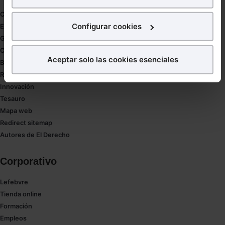
para poder mostrarte publicidad y contenidos de tu
Coronavirus
interés.
Configurar cookies
Estudio de salud abogacía
Gestión de despachos
¿Qué puedes hacer?
Compliance
Aceptar solo las cookies esenciales
Buenas Prácticas Tributarias
Puedes
aceptar
las cookies para que tu experiencia
RGPD
en la web sea óptima
Innovación
Puedes
aceptar solo las esenciales
para denegar
Tesauro
todas las cookies excepto aquellas imprescindibles.
Mapa web
También puedes
configurar
las cookies y
Redirect sitemap
seleccionar solo aquellas que quieras permitir en tu
Autores de El Derecho
navegador. Si no seleccionas ninguna utilizaremos
las que sean indispensables para la navegación.
Corporativo
Saber más acerca de las cookies
Lefebvre
Tienda online
Formación
Empleos