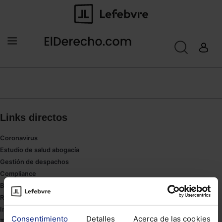
Links directos
Coronavirus
Estudio de salud abogacía
Gestión de despachos
Compliance
Buenas Prácticas Tributarias
RGPD
Innovación
Consentimiento
Detalles
Acerca de las cookies
Tesauro