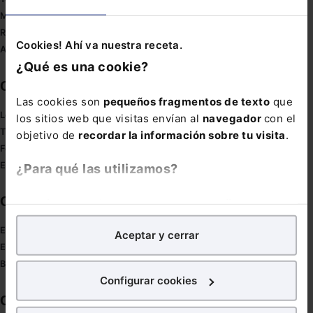
Mapa web
Redirect sitemap
Cookies! Ahí va nuestra receta.
Autores de El Derecho
¿Qué es una cookie?
Corporativo
Las cookies son
pequeños fragmentos de texto
que
Lefebvre
los sitios web que visitas envían al
navegador
con el
Tienda online
objetivo de
recordar la información sobre tu visita
.
Formación
Empleos
¿Para qué las utilizamos?
Otras webs de Lefebvre
En Lefebvre utilizamos las cookies con
fines
analíticos
para tratar de
mejorar tu experiencia
en
Espacioasesoria.com
Aceptar y cerrar
nuestra página web. También con fines publicitarios,
Espaciopymes.com
para poder mostrarte publicidad y contenidos de tu
Blog de Actualidad
interés.
Configurar cookies
Contacto
¿Qué puedes hacer?