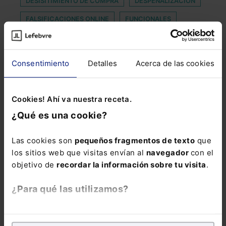
DESISITIMIENTO DE COMPRA
DESPENALIZACION
FALSIFICACIONES ONLINE
FUNCIONALES
GARANTÍA PROCESAL
HOMENAJE
IDENTIDAD DIGITAL EUROPEA
INTOLERANCIA
Consentimiento
Detalles
Acerca de las cookies
JAUME SANTACANA
MILITAR
MOBILE WORLD CONGRESS 2022
MÓDENA
Cookies! Ahí va nuestra receta.
MUTUALIDAD ABOGACÍA
OPERADORAS
¿Qué es una cookie?
PERMISO FALLECIMIENTO
PROCEDENTE
Las cookies son
pequeños fragmentos de texto
que
REGISTRO DE JORNADA OBLIGATORIO
los sitios web que visitas envían al
navegador
con el
objetivo de
recordar la información sobre tu visita
.
RENTA MÍNIMA
SENCILLO
TRIBUNAL UNIFICADO DE PATENTES
¿Para qué las utilizamos?
En Lefebvre utilizamos las cookies con
fines
analíticos
para tratar de
mejorar tu experiencia
en