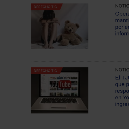
NOTIC
DERECHO TIC
Opera
manti
por e
infor
NOTIC
DERECHO TIC
El TJ
que p
respo
en Yo
ingres