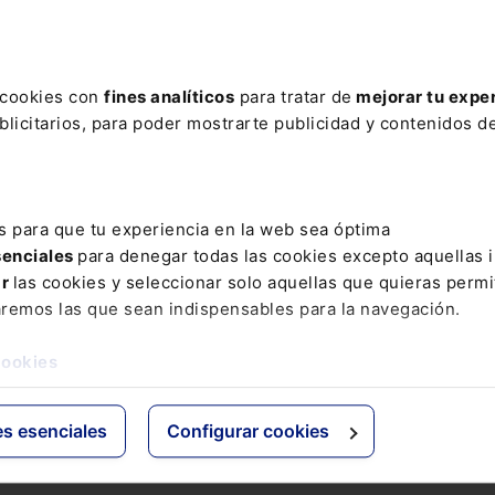
regulatorio de pruebas para ensayar proyectos de IA
Ministerio de Asuntos Económicos y Transformación Dig
s cookies con
fines analíticos
para tratar de
mejorar tu expe
licitarios, para poder mostrarte publicidad y contenidos de
COMENTAR
s para que tu experiencia en la web sea óptima
senciales
para denegar todas las cookies excepto aquellas 
ar
las cookies y seleccionar solo aquellas que quieras permi
aremos las que sean indispensables para la navegación.
cookies
es esenciales
Configurar cookies