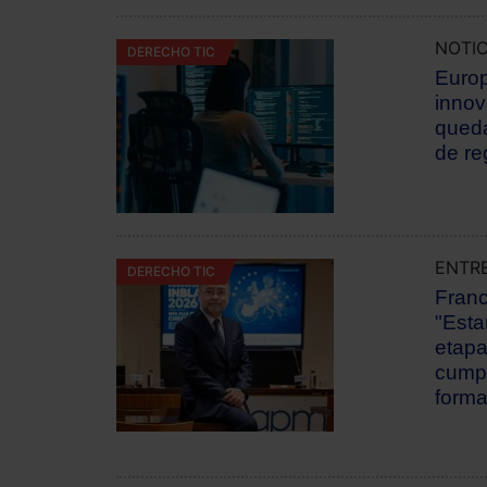
NOTIC
DERECHO TIC
Euro
innov
queda
de re
ENTRE
DERECHO TIC
Franc
"Esta
etapa
cump
formal