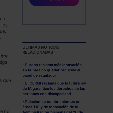
ben
 los
ue,
s
ÚLTIMAS NOTICIAS
RELACIONADAS
obre
siga
- Europa reclama más innovación
en IA para no quedar reducida al
papel de regulador
s que
- El CERMI reclama que la futura ley
de IA garantice los derechos de las
personas con discapacidad
- Relación de nombramientos en
áreas TIC y de Innovación de la
de no
Administración. Semana del 20 de