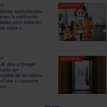
IA
DERECHO TIC
dores audiovisuales
enen la calificación
dades pero deberán
mar sobre c...
IA
DERECHO TIC
UE dice a Google
uede ser
nsable de los vídeos
uTube si comparte
os ...
Ver más...