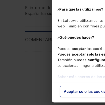
El informe de la CNMC sobre el entorno 
¿Para qué las utilizamos?
España ha sido emitido a solicitud del 
En Lefebvre utilizamos la
web. También con fines pub
¿Qué puedes hacer?
COMENTARIOS
Puedes
aceptar
las cookie
Puedes
aceptar solo las e
También puedes
configur
seleccionas ninguna utiliz
Saber más acerca de las 
Aceptar solo las cooki