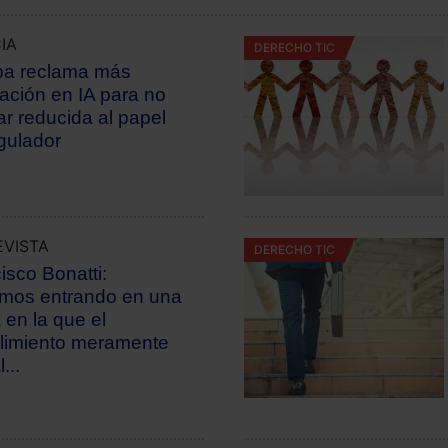
IA
DERECHO TIC
pa reclama más
ación en IA para no
r reducida al papel
gulador
VISTA
DERECHO TIC
isco Bonatti:
mos entrando en una
 en la que el
limiento meramente
...