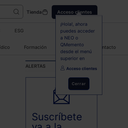
Tienda
Acceso clientes
¡Hola!, ahora
C
ESG
puedes acceder
a NEO o
QMemento
ídico
Formación
Agenda
Contacto
desde el menú
superior en
ALERTAS
Acceso clientes
Cerrar
Suscríbete
ya a la