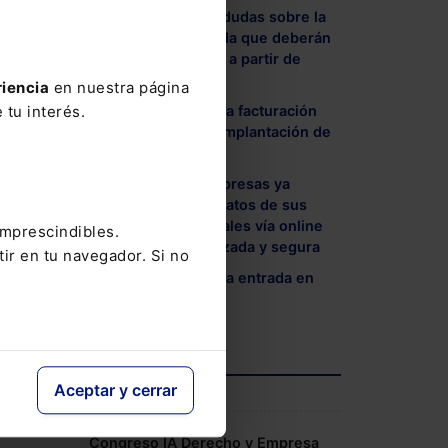
- La AEPD despeja dudas sobre la
 en
baliza V16 conectada que deberán
ital.
llevar los vehículos a partir de
enero 2026
riencia
en nuestra página
- El nuevo flujo de la facturación
 tu interés.
electrónica tras la implantación de
Veri*Factu
- Ciudadanos y empresas ya
pueden consultar datos de sus
documentos notariales vía online
imprescindibles.
de forma personalizada y segura
tir en tu navegador. Si no
- Aplazamiento de la entrada en
vigor de Verifactu
Aceptar y cerrar
AGENDA
Congreso IA Derecho y Empresa