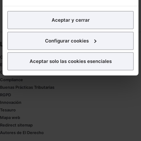
En Lefebvre utilizamos las cookies con
fines
analíticos
para tratar de
mejorar tu experiencia
en
Aceptar y cerrar
nuestra página web. También con fines publicitarios,
para poder mostrarte publicidad y contenidos de tu
interés.
Configurar cookies
Links directos
¿Qué puedes hacer?
Coronavirus
Aceptar solo las cookies esenciales
Estudio de salud abogacía
Puedes
aceptar
las cookies para que tu experiencia
Gestión de despachos
en la web sea óptima
Compliance
Puedes
aceptar solo las esenciales
para denegar
Buenas Prácticas Tributarias
todas las cookies excepto aquellas imprescindibles.
RGPD
También puedes
configurar
las cookies y
Innovación
seleccionar solo aquellas que quieras permitir en tu
Tesauro
navegador. Si no seleccionas ninguna utilizaremos
Mapa web
las que sean indispensables para la navegación.
Redirect sitemap
Autores de El Derecho
Saber más acerca de las cookies