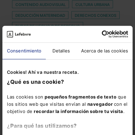
CONTENIDO AUDIOVISUAL
CULTURA URBANA
DEDUCCIÓN MATERNIDAD
DERECHOS CONEXOS
DUDAS DE HECHO O DE DERECHO
ECONOMÍA PROCESAL
EMPLEADAS DEL HOGAR
ESTATUTO DE LOS TRABAJADORES
FELICIDAD
Consentimiento
Detalles
Acerca de las cookies
FLATWORLD
IESE
INDISCUTIBLE
LEY DE INTEGRACIÓN COOPERATIVA
Cookies! Ahí va nuestra receta.
LEY DEL ESTATUTO BÁSICO DEL EMPLEADO PÚBLICO
¿Qué es una cookie?
NUEVA REFORMA FISCAL
PAGOS INMEDIATOS
Las cookies son
pequeños fragmentos de texto
que
PERSONAS MAYORES
los sitios web que visitas envían al
navegador
con el
objetivo de
recordar la información sobre tu visita
.
PLAN ESPECIAL URBANISTICO
RECONVENIO
RENOVACIÓN DE NOMBRAMIENTOS
RETAIL
¿Para qué las utilizamos?
ULTIMA