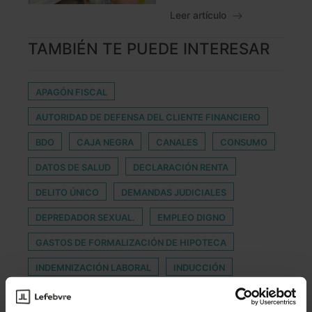
Leer artículo
TAMBIÉN TE PUEDE INTERESAR
APAGÓN FISCAL
AUTORIDAD DE DEFENSA DEL CLIENTE FINANCIERO
BDO
CAJA NEGRA
CANALES
CONSUMO
DATOS DE SALUD
DECLARACIÓN RENTA
DELITO ÚNICO
DEMANDAS JUDICIALES
DEPREDADOR SEXUAL.
EMPLEO DIGNO
GASTOS DE FORMALIZACIÓN DE HIPOTECA
INDEMNIZACIÓN LABORAL
INDUCCIÓN
MEDIO INFORMATIVO
MORA
NACION