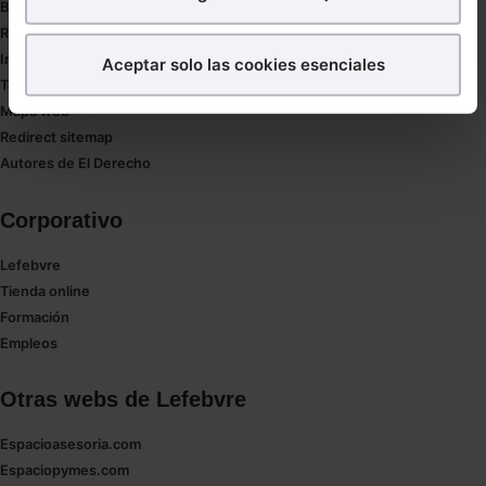
Buenas Prácticas Tributarias
¿Qué puedes hacer?
RGPD
Innovación
Aceptar solo las cookies esenciales
Puedes
aceptar
las cookies para que tu experiencia
Tesauro
en la web sea óptima
Mapa web
Puedes
aceptar solo las esenciales
para denegar
Redirect sitemap
todas las cookies excepto aquellas imprescindibles.
Autores de El Derecho
También puedes
configurar
las cookies y
seleccionar solo aquellas que quieras permitir en tu
Corporativo
navegador. Si no seleccionas ninguna utilizaremos
las que sean indispensables para la navegación.
Lefebvre
Tienda online
Saber más acerca de las cookies
Formación
Empleos
Otras webs de Lefebvre
Espacioasesoria.com
Espaciopymes.com