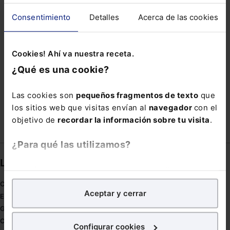
OCIO
PARADO
PATRIMONIOS
POTESTAD
Consentimiento
Detalles
Acerca de las cookies
PRÉSTAMOS HIPOTECARIO
PROTECCIÓN DE LOS DERECHOS DE LAS NIÑAS Y
Cookies! Ahí va nuestra receta.
MUJERES CON DISCAPACIDAD
¿Qué es una cookie?
QUEJA
REGULACIÓN DE EMPLEO
ROBÓTICA
SUCESIÓN
UXORIO
VIAJE
Las cookies son
pequeños fragmentos de texto
que
los sitios web que visitas envían al
navegador
con el
objetivo de
recordar la información sobre tu visita
.
¿Para qué las utilizamos?
Links directos
En Lefebvre utilizamos las cookies con
fines
analíticos
para tratar de
mejorar tu experiencia
en
Coronavirus
Aceptar y cerrar
nuestra página web. También con fines publicitarios,
Estudio de salud abogacía
para poder mostrarte publicidad y contenidos de tu
Gestión de despachos
interés.
Compliance
Configurar cookies