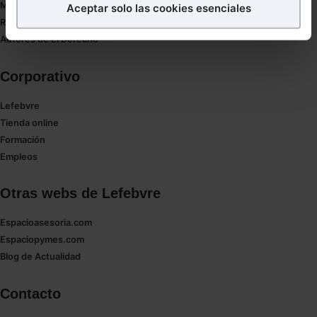
Mapa web
Aceptar solo las cookies esenciales
Puedes
aceptar
las cookies para que tu experiencia
Redirect sitemap
en la web sea óptima
Autores de El Derecho
Puedes
aceptar solo las esenciales
para denegar
todas las cookies excepto aquellas imprescindibles.
Corporativo
También puedes
configurar
las cookies y
seleccionar solo aquellas que quieras permitir en tu
Lefebvre
navegador. Si no seleccionas ninguna utilizaremos
Tienda online
las que sean indispensables para la navegación.
Formación
Empleos
Saber más acerca de las cookies
Otras webs de Lefebvre
Espacioasesoria.com
Espaciopymes.com
Blog de Actualidad
Contacto