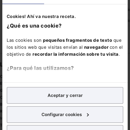
BOPV 246/1997 de 24 de Dici
Cookies! Ahí va nuestra receta.
BOPV 246/1997 de 24 de Dici
¿Qué es una cookie?
1
2
3
…
8.540
Siguiente »
Las cookies son
pequeños fragmentos de texto
que
los sitios web que visitas envían al
navegador
con el
objetivo de
recordar la información sobre tu visita
.
Links directos
¿Para qué las utilizamos?
Coronavirus
En Lefebvre utilizamos las cookies con
fines
Estudio de salud abogacía
analíticos
para tratar de
mejorar tu experiencia
en
Gestión de despachos
Aceptar y cerrar
nuestra página web. También con fines publicitarios,
Compliance
para poder mostrarte publicidad y contenidos de tu
Buenas Prácticas Tributarias
interés.
RGPD
Configurar cookies
Innovación
¿Qué puedes hacer?
Tesauro