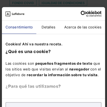
FONDO COVID
IGUALDAD DE CONDICIONES
IMPAGO DE HIPOTECA
INTERNACIONALIZACIÓN DE EMPRESAS
Consentimiento
Detalles
Acerca de las cookies
LEGAL SHAKE
LEY DE MEMORIA HISTÓRICA
ORGA
PAZ
Cookies! Ahí va nuestra receta.
REGULACIÓN TEMPORAL DE EMPLEO
¿Qué es una cookie?
REPRESENTANTE LEGAL
RESCISORIAS
Las cookies son
pequeños fragmentos de texto
que
RESPONSABILIDADES
SELECCIÓN DE PERSONAL
los sitios web que visitas envían al
navegador
con el
SISTEMA ENERGÉTICO
SOLUCIONES LEGALES
objetivo de
recordar la información sobre tu visita
.
TRABAJAO
TRIBUNAL MILITAR
UBERIZACIÓN
¿Para qué las utilizamos?
En Lefebvre utilizamos las cookies con
fines
analíticos
para tratar de
mejorar tu experiencia
en