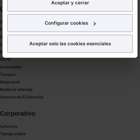
Aceptar y cerrar
nuestra página web. También con fines publicitarios,
Links directos
para poder mostrarte publicidad y contenidos de tu
interés.
Coronavirus
Configurar cookies
Estudio de salud abogacía
¿Qué puedes hacer?
Gestión de despachos
Aceptar solo las cookies esenciales
Compliance
Puedes
aceptar
las cookies para que tu experiencia
Buenas Prácticas Tributarias
en la web sea óptima
RGPD
Puedes
aceptar solo las esenciales
para denegar
Innovación
todas las cookies excepto aquellas imprescindibles.
Tesauro
También puedes
configurar
las cookies y
Mapa web
seleccionar solo aquellas que quieras permitir en tu
Redirect sitemap
navegador. Si no seleccionas ninguna utilizaremos
Autores de El Derecho
las que sean indispensables para la navegación.
Corporativo
Saber más acerca de las cookies
Lefebvre
Tienda online