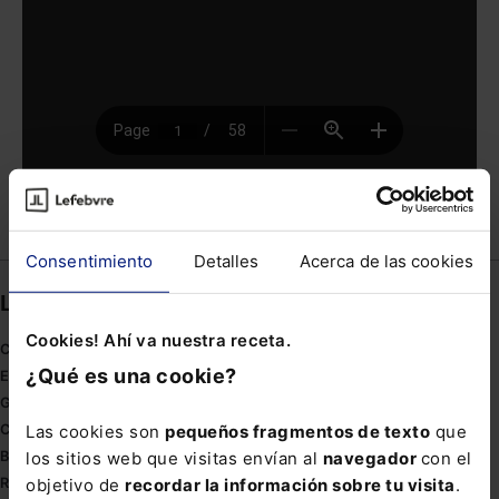
Compartir
Consentimiento
Detalles
Acerca de las cookies
Links directos
Cookies! Ahí va nuestra receta.
Coronavirus
¿Qué es una cookie?
Estudio de salud abogacía
Gestión de despachos
Las cookies son
pequeños fragmentos de texto
que
Compliance
los sitios web que visitas envían al
navegador
con el
Buenas Prácticas Tributarias
objetivo de
recordar la información sobre tu visita
.
RGPD