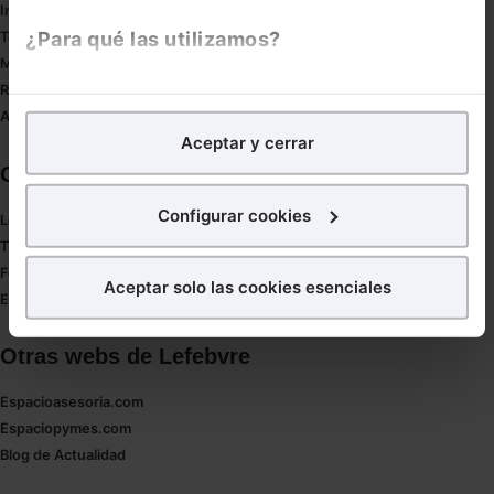
Innovación
¿Para qué las utilizamos?
Tesauro
Mapa web
Redirect sitemap
En Lefebvre utilizamos las cookies con
fines
Autores de El Derecho
analíticos
para tratar de
mejorar tu experiencia
en
Aceptar y cerrar
nuestra página web. También con fines publicitarios,
Corporativo
para poder mostrarte publicidad y contenidos de tu
interés.
Configurar cookies
Lefebvre
Tienda online
¿Qué puedes hacer?
Formación
Aceptar solo las cookies esenciales
Empleos
Puedes
aceptar
las cookies para que tu experiencia
en la web sea óptima
Otras webs de Lefebvre
Puedes
aceptar solo las esenciales
para denegar
todas las cookies excepto aquellas imprescindibles.
Espacioasesoria.com
También puedes
configurar
las cookies y
Espaciopymes.com
seleccionar solo aquellas que quieras permitir en tu
Blog de Actualidad
navegador. Si no seleccionas ninguna utilizaremos
las que sean indispensables para la navegación.