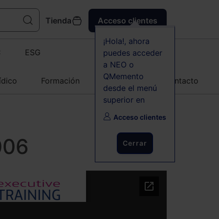
Tienda
Acceso clientes
¡Hola!, ahora
C
ESG
puedes acceder
a NEO o
QMemento
ídico
Formación
Agenda
Contacto
desde el menú
superior en
Acceso clientes
006
Cerrar