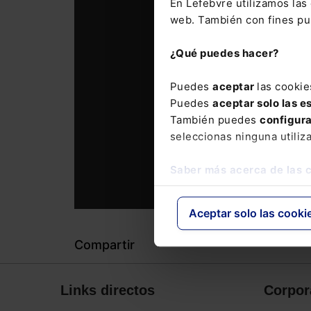
En Lefebvre utilizamos la
web. También con fines pub
¿Qué puedes hacer?
Puedes
aceptar
las cookie
Puedes
aceptar solo las e
También puedes
configur
seleccionas ninguna utiliz
Saber más acerca de las 
Aceptar solo las cooki
Compartir
Links directos
Corpor