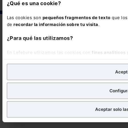
¿Qué es una cookie?
Las cookies son
pequeños fragmentos de texto
que los 
de
recordar la información sobre tu visita
.
¿Para qué las utilizamos?
En Lefebvre utilizamos las cookies con
fines analíticos
p
También con fines publicitarios, para poder mostrarte pu
Acept
¿Qué puedes hacer?
Puedes
aceptar
las cookies para que tu experiencia en
Configur
Puedes
aceptar solo las esenciales
para denegar todas 
También puedes
configurar
las cookies y seleccionar s
seleccionas ninguna utilizaremos las que sean indispen
Aceptar solo la
Saber más acerca de las cookies