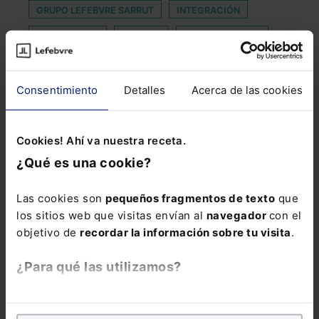
GRUPO LEFEBVRE SARRUT
INTEGRACIÓN
INVESTIGADO
IRLANDA
JUSTICIA FISCAL
LOCALIZACIÓN INTELIGENTE
MARIANO
MEDALLA DE HONOR
MEDIDA CAUTELAR
Consentimiento
Detalles
Acerca de las cookies
MEDIO INFORMATIVO
MÓDULO SALARIAL
NORMATIVA FISCAL
OWN
Cookies! Ahí va nuestra receta.
¿Qué es una cookie?
PROHIBICIÓN DE USO
SOLICITADOS
TACITA
TELETRABAJADORES
TICKETS
Las cookies son
pequeños fragmentos de texto
que
los sitios web que visitas envían al
navegador
con el
TRANSMISIÓN DE ACTIVOS
TRIUNFO
objetivo de
recordar la información sobre tu visita
.
XXVI JORNADAS DE LOS SERVICIOS DE ORIENTACIÓN
JURÍDICA PENITENCIARIA
¿Para qué las utilizamos?
En Lefebvre utilizamos las cookies con
fines