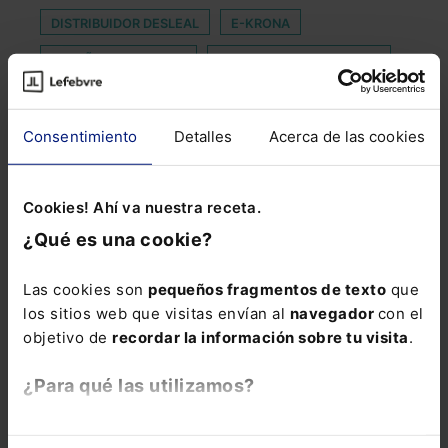
DISTRIBUIDOR DESLEAL
E-KRONA
ENSEÑANZA PRIVADA
EXPERIENCIA DE CLIENTE
FLATWORLD
FORO JUSTICIA Y DISCAPACIDAD
FOTOPERIODISMO
GOBERNANZA COMPARTIDA
Consentimiento
Detalles
Acerca de las cookies
INE
INTERNO
LOGFPV
MALVERSACIÓN DE CAUDALES PÚBLICOS
Cookies! Ahí va nuestra receta.
¿Qué es una cookie?
PCI-DSS
PRESCRIPCIÓN PENAL
PROTECCIÓN DE DATOS PERSONALES
Las cookies son
pequeños fragmentos de texto
que
los sitios web que visitas envían al
navegador
con el
PRUEBA DIGITAL
REAL DECRETO-LEY
objetivo de
recordar la información sobre tu visita
.
TECNOLOGÍA DISRUPTIVA
VASCA
¿Para qué las utilizamos?
VEINTICINCO AÑOS
En Lefebvre utilizamos las cookies con
fines