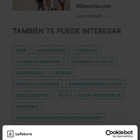
ElDerecho.com
Leer artículo
TAMBIÉN TE PUEDE INTERESAR
AARR
AGOTAMIENTO
COHECHO
CONGRESO NACIONAL
CONGRESO UP 20+20
CORPORALES
CRITERIO
DERECHOS CONEXOS
EMPRENDAYMIENTO ICAM
FALLECIMIENTO
HILO
ILEGAL-PERVIVENCIA
IMPUTABLE
INTERNACIONALIZACION EMPRENDEDORES
INVITACIÓN
JORGE ORIA
LRBRL