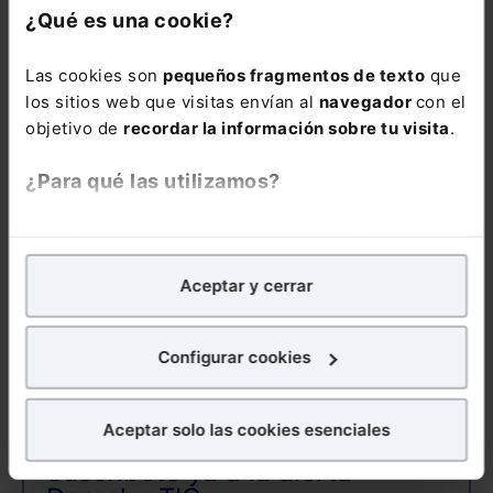
¿Qué es una cookie?
Las cookies son
pequeños fragmentos de texto
que
COMENTARIOS
los sitios web que visitas envían al
navegador
con el
objetivo de
recordar la información sobre tu visita
.
COMENTAR
¿Para qué las utilizamos?
En Lefebvre utilizamos las cookies con
fines
analíticos
para tratar de
mejorar tu experiencia
en
Aceptar y cerrar
nuestra página web. También con fines publicitarios,
ALERTAS
para poder mostrarte publicidad y contenidos de tu
interés.
Configurar cookies
¿Qué puedes hacer?
Aceptar solo las cookies esenciales
Puedes
aceptar
las cookies para que tu experiencia
Suscríbete ya a la alerta
en la web sea óptima