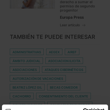
derecho a sumar el
permiso de segundo
progenitor
Europa Press
Leer artículo
TAMBIÉN TE PUEDE INTERESAR
ADMINISTRATIVAS
AEGEX
AIREF
ÁMBITO JUDICIAL
ASOCIACION ILICITA
ASOCIACIONES
ATAQUES CIBERNÉTICOS
AUTORIZACIÓN DE VACACIONES
BEATRIZ LÓPEZ GIL
BECAS COMEDOR
CACHORRO
CONSENTIMIENTO DEL CLIENTE
CONSTRUCCIONES
CONSULTAS TRIBUTARIAS