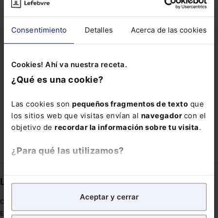
CONTABILIDAD
DELITO DE INJURIAS
DETECTIVE
DISEÑO
Consentimiento
Detalles
Acerca de las cookies
FIRMA ELECTRÓNICA CUALIFICADA
GASTO PÚBLICO
INFORMATICOS
LISTADO
Cookies! Ahí va nuestra receta.
¿Qué es una cookie?
MEDIASET
MIR
NIETO
OPERACIÓN TRANSFRONTERIZA
QES
Las cookies son
pequeños fragmentos de texto
que
REVALORIZACION
TRANSPORTES
VOTACIÓN
los sitios web que visitas envían al
navegador
con el
objetivo de
recordar la información sobre tu visita
.
¿Para qué las utilizamos?
En Lefebvre utilizamos las cookies con
fines
Links directos
analíticos
para tratar de
mejorar tu experiencia
en
Aceptar y cerrar
nuestra página web. También con fines publicitarios,
Coronavirus
para poder mostrarte publicidad y contenidos de tu
Estudio de salud abogacía