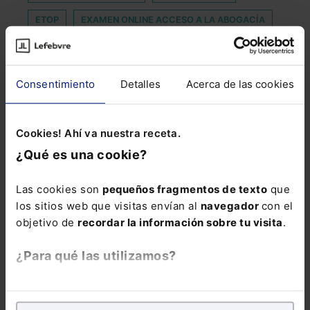
ETOP
EXAMEN ONLINE ACCESO A LA ABOGACÍA
GONZALVEZ
INHABILIDAD PROCESAL
LEFEBVRE FORMACIÓN
Consentimiento
Detalles
Acerca de las cookies
MARÍA MARTÍN PARDO DE VERA
MEDIDAS CONTRA LA SEQUÍA
MIRCOM
Cookies! Ahí va nuestra receta.
MODIFICACIÓN DE LA LEY CONCURSAL
¿Qué es una cookie?
NEXT GENERATION EUROPEAN UNION
Las cookies son
pequeños fragmentos de texto
que
NORMATIVOS
NTT DATA EMEAL
PERMITIR
los sitios web que visitas envían al
navegador
con el
PREMIO PUIG SALELLAS
ROGER DOBAÑO
objetivo de
recordar la información sobre tu visita
.
VERACIDAD
VIRTUALES
WEB 3.0.
¿Para qué las utilizamos?
En Lefebvre utilizamos las cookies con
fines
analíticos
para tratar de
mejorar tu experiencia
en