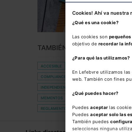
Cookies! Ahí va nuestra 
¿Qué es una cookie?
Las cookies son
pequeños 
objetivo de
recordar la inf
TAMBIÉN TE PUEDE INTERES
¿Para qué las utilizamos?
ACCESIBLE
ANUARIO ELZABURU
APERTU
En Lefebvre utilizamos la
COMPLIANCE DE CIBERSEGURIDAD
CONTRA
web. También con fines pub
INDEPENDIENTE
LEGAL FRIDAY
LICENCI
¿Qué puedes hacer?
MEMENTOS
NOTABLEMENTE
OPEN COR
Puedes
aceptar
las cookie
REGLAMENTO P2B
SEDES JUDICIALES DE VA
Puedes
aceptar solo las e
También puedes
configur
seleccionas ninguna utiliz