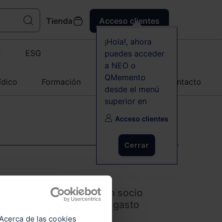
Tienda
Acceso clientes
¡Hola!, ahora
C
ESG
puedes acceder
a NEO o
QMemento
ídico
Formación
Agenda
Contacto
desde el menú
superior en
Acceso clientes
Cerrar
ada por la sociedad a un socio
inistrador puede ser un gasto
l TS
Acerca de las cookies