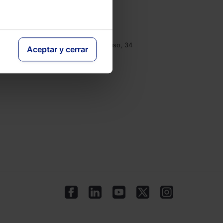
e
Contacto
Tel.: 91 210 80 00
clientes@lefebvre.es
Monasterios de Suso y Yuso, 34
Aceptar y cerrar
28049 Madrid