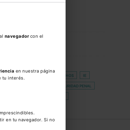
 al
navegador
con el
COMPANY NAME
riencia
en nuestra página
AL
GAMERS
GUÍA DE DERECHOS
IE
 tu interés.
URBANIZACIÓN
MEDIDAS DE SEGURIDAD PENAL
TRUCTURACIONES EMPRESARIALES
TERCERA
imprescindibles.
tir en tu navegador. Si no