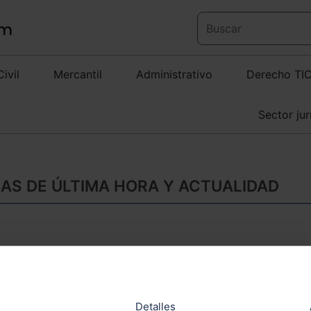
Civil
Mercantil
Administrativo
Derecho TI
Sector jur
IAS DE ÚLTIMA HORA Y ACTUALIDAD
La retribución abon
mayoritario no adm
deducible, según e
Detalles