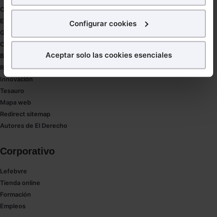
para poder mostrarte publicidad y contenidos de tu
Coronavirus
interés.
Estudio de salud abogacía
Configurar cookies
Gestión de despachos
¿Qué puedes hacer?
Compliance
Aceptar solo las cookies esenciales
Buenas Prácticas Tributarias
Puedes
aceptar
las cookies para que tu experiencia
RGPD
en la web sea óptima
Innovación
Puedes
aceptar solo las esenciales
para denegar
Tesauro
todas las cookies excepto aquellas imprescindibles.
Mapa web
También puedes
configurar
las cookies y
Redirect sitemap
seleccionar solo aquellas que quieras permitir en tu
Autores de El Derecho
navegador. Si no seleccionas ninguna utilizaremos
las que sean indispensables para la navegación.
Corporativo
Saber más acerca de las cookies
Lefebvre
Tienda online
Formación
Empleos