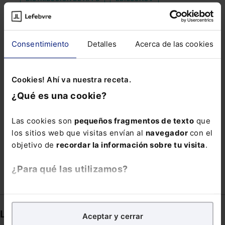
FERROCARRIL ADAPTADO
HABILITACIÓN JUDICIAL MES DE AGOSTO
Consentimiento
Detalles
Acerca de las cookies
HOMOSEXUAL
LLAMADA
MATRIMONIO FALSO
OPERADORA
PERIODO
Cookies! Ahí va nuestra receta.
PLAN DE ARRANQUE DEL AÑO JUDICIAL
¿Qué es una cookie?
PRESIDENTE ATA
REAL DECRETO-LEY 8/2014
Las cookies son
pequeños fragmentos de texto
que
RIESGOS CORPORATIVOS
SERVICIO AL CLIENTE
los sitios web que visitas envían al
navegador
con el
SUBORDINACIÓN DE CRÉDITOS
TRES CANTOS
objetivo de
recordar la información sobre tu visita
.
¿Para qué las utilizamos?
En Lefebvre utilizamos las cookies con
fines
analíticos
para tratar de
mejorar tu experiencia
en
Links directos
Aceptar y cerrar
nuestra página web. También con fines publicitarios,