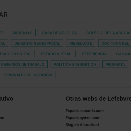
AR
TE
AROSA I+D
CASA DE ACOGIDA
COLEGIO DE LA ABOGAC
UAL
DERECHO GEOESPACIAL
DIESELGATE
DOCTRINA DEL 
DIACIÓN DIGITAL
ESTADO VIRTUAL
EXPERIENCIA
GAS NA
PERMISOS DE TRABAJO
POLÍTICA ENERGÉTICA
PRORRATA
TRIBUNALES DE INSTANCIA
ativo
Otras webs de Lefebvr
Espacioasesoria.com
ine
Espaciopymes.com
Blog de Actualidad