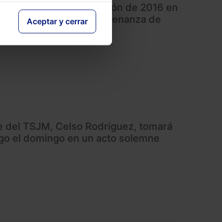
rotocolo Anticontaminación de 2016 en
ar que no infringe la Ordenanza de
Aceptar y cerrar
e del TSJM, Celso Rodríguez, tomará
go el domingo en un acto solemne