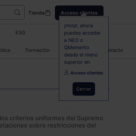
Tienda
Acceso clientes
¡Hola!, ahora
C
ESG
puedes acceder
a NEO o
QMemento
ídico
Formación
Agenda
Contacto
desde el menú
superior en
Acceso clientes
Cerrar
los criterios uniformes del Supremo
retaciones sobre restricciones del