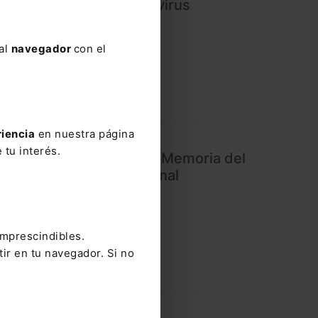
ciales para contener el virus
 al
navegador
con el
riencia
en nuestra página
 tu interés.
TSJ de Madrid entrega la Memoria del
nte de la Asamblea regional
imprescindibles.
tir en tu navegador. Si no