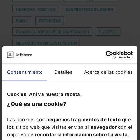
DERECHO POSITIVO
DESPIDO DISCIPLINARIO
EMOJI
ESTRICTAS
FONDO EUROPEO DE RECUPERACIÓN
FUERTES
GESTACIÓN POR SUSTITUCIÓN
GOVERNMENT TRENDS
IMÁGENES PERSONALES
IMPUESTO ESPECIAL
Consentimiento
Detalles
Acerca de las cookies
IMPUESTO SOBRE ACTIVIDADES ECONOMICAS
INTERCAMBIO
INTROMISION
Cookies! Ahí va nuestra receta.
MONOPARENTALES
NEUTRALIDAD EN LA RED
¿Qué es una cookie?
PERSONA FÍSICA NO EMPRESARIO
Las cookies son
pequeños fragmentos de texto
que
PLAZO DE PREAVISO
los sitios web que visitas envían al
navegador
con el
PRIVACIÓN DE LA PATRIA POTESTAD
objetivo de
recordar la información sobre tu visita
.