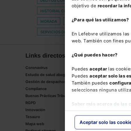
DELITOS CONTRA LA INTEGRIDAD MORAL
EJ
objetivo de
recordar la inf
HISTORIAL CLÍNICO
INCAPACIDAD TOTAL P
¿Para qué las utilizamos?
MORADA
OFFICE
PERMISO DE LACTANC
SERVICIOS DIGITALES
TURQUIA
En Lefebvre utilizamos la
web. También con fines pub
¿Qué puedes hacer?
Links directos
Corpor
Coronavirus
Lefebvre
Puedes
aceptar
las cookie
Estudio de salud abogacía
Tienda onl
Puedes
aceptar solo las e
Gestión de despachos
Formación
También puedes
configur
Compliance
Empleos
seleccionas ninguna utiliz
Buenas Prácticas Tributarias
RGPD
Saber más acerca de las 
Innovación
Tesauro
Aceptar solo las cooki
Mapa web
Redirect sitemap