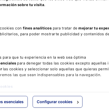
ECUCIÓN HIPOTECARIA
ELECTRICO
EXORBITANTES
FARM
ormación sobre tu visita
.
ERMANENTE
INTERNACIONALIZACION EMPRENDEDORES
JUZGA
IA
PESCA
PREVENCIÓN DE LA POBREZA
PROFESION JURI
s cookies con
fines analíticos
para tratar de
mejorar tu expe
licitarios, para poder mostrarte publicidad y contenidos de
ativo
Otras webs de Lefebvr
Espacioasesoria.com
s para que tu experiencia en la web sea óptima
ine
Espaciopymes.com
senciales
para denegar todas las cookies excepto aquellas 
Blog de Actualidad
ar
las cookies y seleccionar solo aquellas que quieras permi
aremos las que sean indispensables para la navegación.
cookies
es esenciales
Configurar cookies